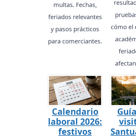
resulta
multas. Fechas,
prueba
feriados relevantes
cómo el 
y pasos prácticos
académ
para comerciantes.
feria
afectan
Calendario
Guía
laboral 2026:
visi
festivos
Santu