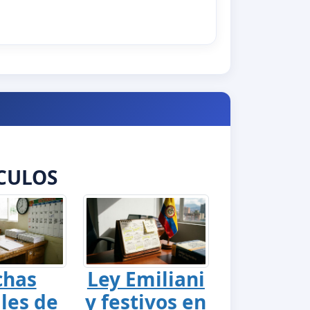
CULOS
chas
Ley Emiliani
ales de
y festivos en