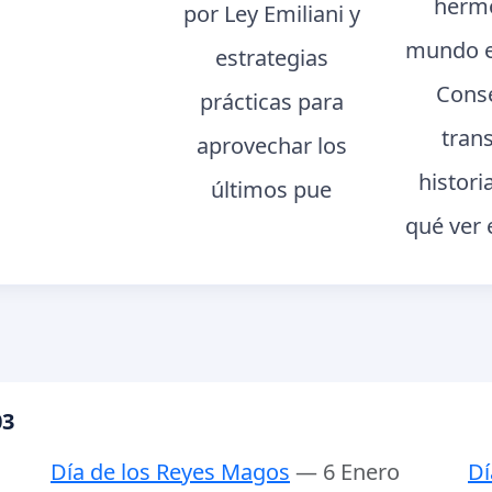
hermo
por Ley Emiliani y
mundo e
estrategias
Conse
prácticas para
tran
aprovechar los
histori
últimos pue
qué ver 
03
Día de los Reyes Magos
— 6 Enero
Dí