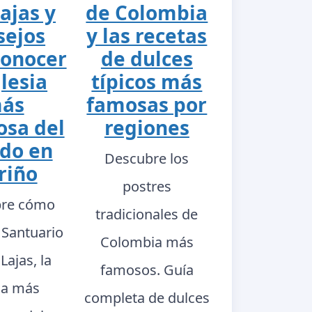
ajas y
de Colombia
sejos
y las recetas
conocer
de dulces
glesia
típicos más
ás
famosas por
sa del
regiones
do en
Descubre los
riño
postres
re cómo
tradicionales de
l Santuario
Colombia más
Lajas, la
famosos. Guía
sia más
completa de dulces