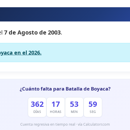
?
el
7 de Agosto de 2003
.
oyaca en el 2026.
¿Cuánto falta para Batalla de Boyaca?
362
17
53
58
DÍAS
HORAS
MIN
SEG
Cuenta regresiva en tiempo real · vía Calculatorr.com