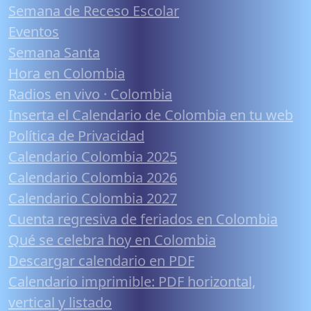
Semana de Receso Escolar
Eventos
Semana Santa
Hora en Colombia
Radios en vivo · Colombia
Inserta el Calendario de Colombia en tu web
Política de Privacidad
Calendario Colombia 2025
Calendario Colombia 2026
Calendario Colombia 2027
Cuenta regresiva de feriados en Colombia
Qué se celebra hoy en Colombia
Descargar calendario en PDF
Calendario imprimible: PDF horizontal,
vertical y listado