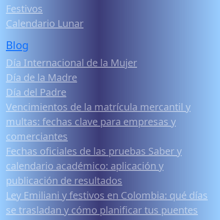
Festivos
Calendario Lunar
Blog
Día Internacional de la Mujer
Día de la Madre
Día del Padre
Vencimientos de la matrícula mercantil y
multas: fechas clave para empresas y
comerciantes
Fechas oficiales de las pruebas Saber y
calendario académico: aplicación y
publicación de resultados
Ley Emiliani y festivos en Colombia: qué días
se trasladan y cómo planificar tus puentes