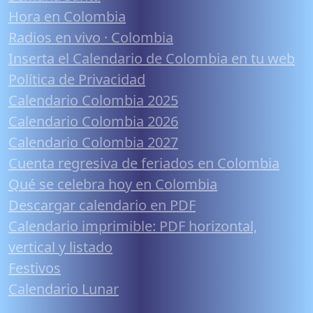
Hora en Colombia
Radios en vivo · Colombia
Inserta el Calendario de Colombia en tu web
Política de Privacidad
Calendario Colombia 2025
Calendario Colombia 2026
Calendario Colombia 2027
Cuenta regresiva de feriados en Colombia
Qué se celebra hoy en Colombia
Descargar calendario en PDF
Calendario imprimible: PDF horizontal,
vertical y listado
Festivos
Calendario Lunar