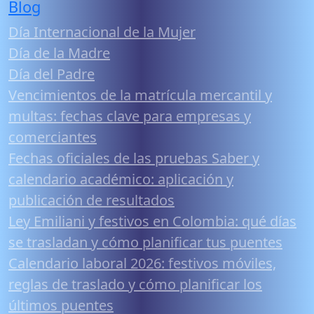
Blog
Día Internacional de la Mujer
Día de la Madre
Día del Padre
Vencimientos de la matrícula mercantil y
multas: fechas clave para empresas y
comerciantes
Fechas oficiales de las pruebas Saber y
calendario académico: aplicación y
publicación de resultados
Ley Emiliani y festivos en Colombia: qué días
se trasladan y cómo planificar tus puentes
Calendario laboral 2026: festivos móviles,
reglas de traslado y cómo planificar los
últimos puentes