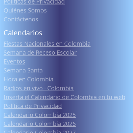
Políticas de Privacidad
Quiénes Somos
Contáctenos
Calendarios
Fiestas Nacionales en Colombia
Semana de Receso Escolar
Eventos
Semana Santa
Hora en Colombia
Radios en vivo · Colombia
Inserta el Calendario de Colombia en tu web
Política de Privacidad
Calendario Colombia 2025
Calendario Colombia 2026
Calendario Colombia 2027