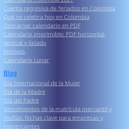
Cuenta regresiva de feriados en Colombia
Qué se celebra hoy en Colombia
Descargar calendario en PDF
Calendario imprimible: PDF horizontal,
vertical y listado
Festivos
Calendario Lunar
Blog
Día Internacional de la Mujer
Día de la Madre
Día del Padre
Vencimientos de la matrícula mercantil y
multas: fechas clave para empresas y
comerciantes