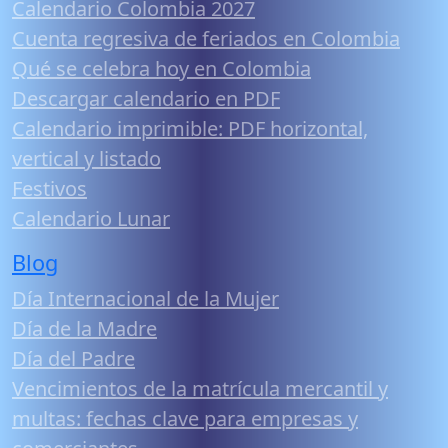
Calendario Colombia 2027
Cuenta regresiva de feriados en Colombia
Qué se celebra hoy en Colombia
Descargar calendario en PDF
Calendario imprimible: PDF horizontal,
vertical y listado
Festivos
Calendario Lunar
Blog
Día Internacional de la Mujer
Día de la Madre
Día del Padre
Vencimientos de la matrícula mercantil y
multas: fechas clave para empresas y