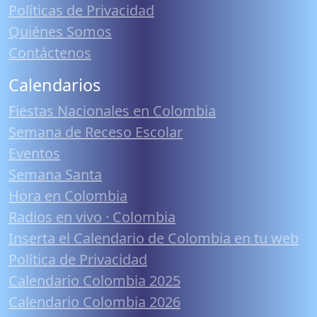
Políticas de Privacidad
Quiénes Somos
Contáctenos
Calendarios
Fiestas Nacionales en Colombia
Semana de Receso Escolar
Eventos
Semana Santa
Hora en Colombia
Radios en vivo · Colombia
Inserta el Calendario de Colombia en tu web
Política de Privacidad
Calendario Colombia 2025
Calendario Colombia 2026