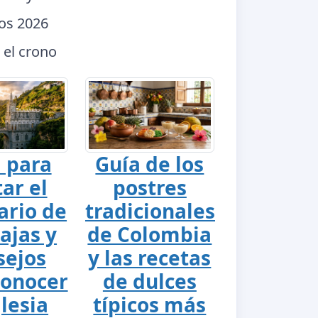
dos 2026
 el crono
 para
Guía de los
tar el
postres
ario de
tradicionales
ajas y
de Colombia
sejos
y las recetas
conocer
de dulces
glesia
típicos más