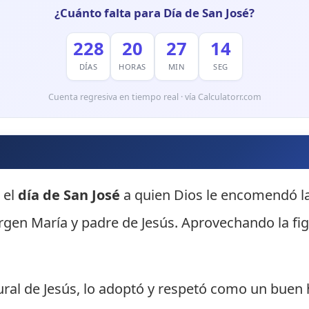
¿Cuánto falta para Día de San José?
228
20
27
13
DÍAS
HORAS
MIN
SEG
Cuenta regresiva en tiempo real · vía Calculatorr.com
 el
día de San José
a quien Dios le encomendó l
Virgen María y padre de Jesús. Aprovechando la f
ral de Jesús, lo adoptó y respetó como un buen h