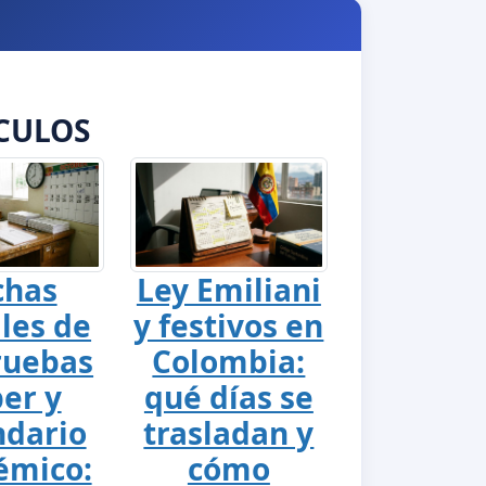
CULOS
chas
Ley Emiliani
ales de
y festivos en
ruebas
Colombia:
er y
qué días se
ndario
trasladan y
émico:
cómo