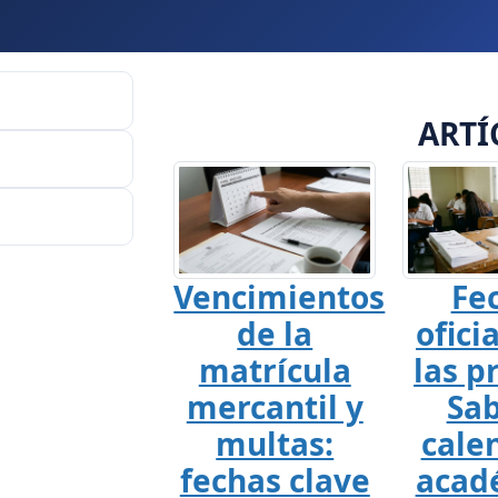
ARTÍ
Vencimientos
Fe
de la
ofici
matrícula
las p
mercantil y
Sab
multas:
cale
fechas clave
acad