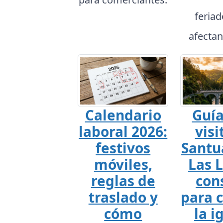
feria
afectan
Calendario
Guía
laboral 2026:
visi
festivos
Santu
móviles,
Las L
reglas de
con
traslado y
para 
cómo
la i