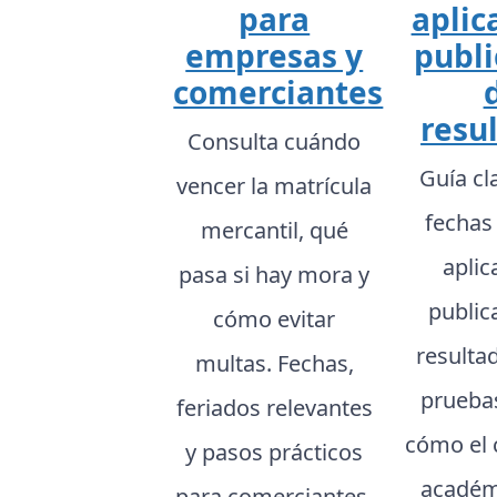
para
aplic
empresas y
publi
comerciantes
resu
Consulta cuándo
Guía cl
vencer la matrícula
fechas
mercantil, qué
aplic
pasa si hay mora y
public
cómo evitar
resulta
multas. Fechas,
prueba
feriados relevantes
cómo el 
y pasos prácticos
académ
para comerciantes.