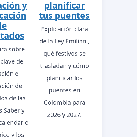
ación y
planificar
cación
tus puentes
de
Explicación clara
ltados
de la Ley Emiliani,
ara sobre
qué festivos se
 clave de
trasladan y cómo
ación e
planificar los
ación de
puentes en
dos de las
Colombia para
s Saber y
2026 y 2027.
calendario
ico y los