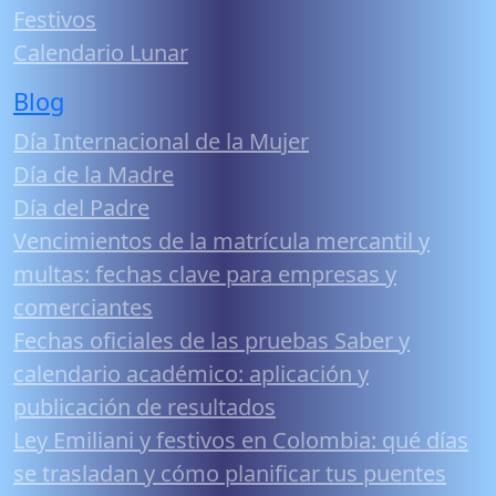
Festivos
Calendario Lunar
Blog
Día Internacional de la Mujer
Día de la Madre
Día del Padre
Vencimientos de la matrícula mercantil y
multas: fechas clave para empresas y
comerciantes
Fechas oficiales de las pruebas Saber y
calendario académico: aplicación y
publicación de resultados
Ley Emiliani y festivos en Colombia: qué días
se trasladan y cómo planificar tus puentes