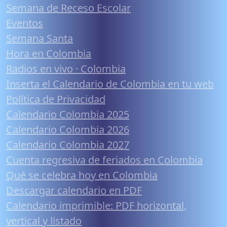
Semana de Receso Escolar
Eventos
Semana Santa
Hora en Colombia
Radios en vivo · Colombia
Inserta el Calendario de Colombia en tu web
Política de Privacidad
Calendario Colombia 2025
Calendario Colombia 2026
Calendario Colombia 2027
Cuenta regresiva de feriados en Colombia
Qué se celebra hoy en Colombia
Descargar calendario en PDF
Calendario imprimible: PDF horizontal,
vertical y listado