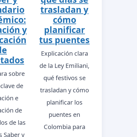
ndario
trasladan y
émico:
cómo
ación y
planificar
cación
tus puentes
de
Explicación clara
ltados
de la Ley Emiliani,
ara sobre
qué festivos se
 clave de
trasladan y cómo
ación e
planificar los
ación de
puentes en
dos de las
Colombia para
s Saber y