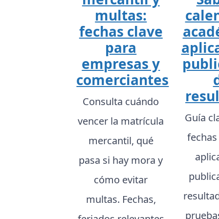
multas:
cale
fechas clave
acad
para
aplic
empresas y
publi
comerciantes
resu
Consulta cuándo
Guía cl
vencer la matrícula
fechas
mercantil, qué
aplic
pasa si hay mora y
public
cómo evitar
resulta
multas. Fechas,
prueba
feriados relevantes