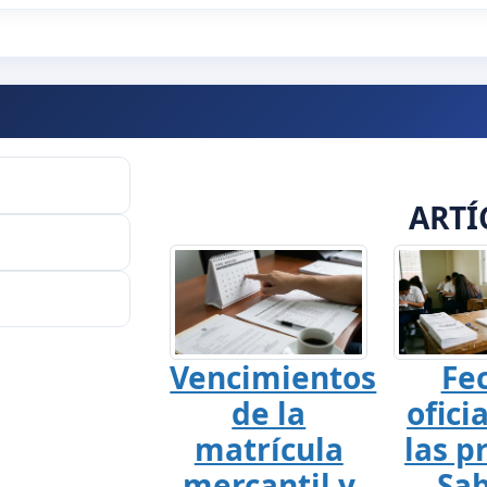
ARTÍ
Vencimientos
Fe
de la
ofici
matrícula
las p
mercantil y
Sab