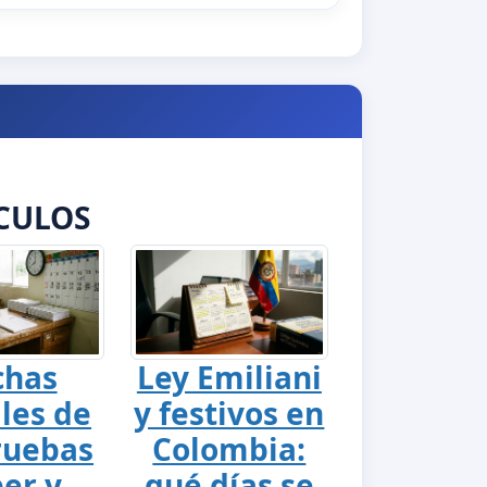
CULOS
chas
Ley Emiliani
ales de
y festivos en
ruebas
Colombia:
er y
qué días se