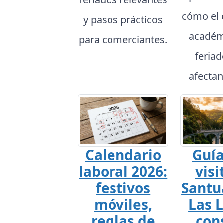
cómo el 
y pasos prácticos
académ
para comerciantes.
feria
afectan
Calendario
Guía
laboral 2026:
visi
festivos
Santu
móviles,
Las L
reglas de
con