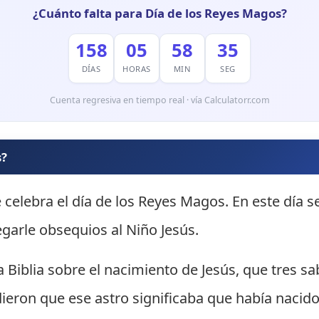
¿Cuánto falta para Día de los Reyes Magos?
158
05
58
34
DÍAS
HORAS
MIN
SEG
Cuenta regresiva en tiempo real · vía Calculatorr.com
s?
 celebra el día de los Reyes Magos. En este día s
garle obsequios al Niño Jesús.
a Biblia sobre el nacimiento de Jesús, que tres sa
endieron que ese astro significaba que había nacid