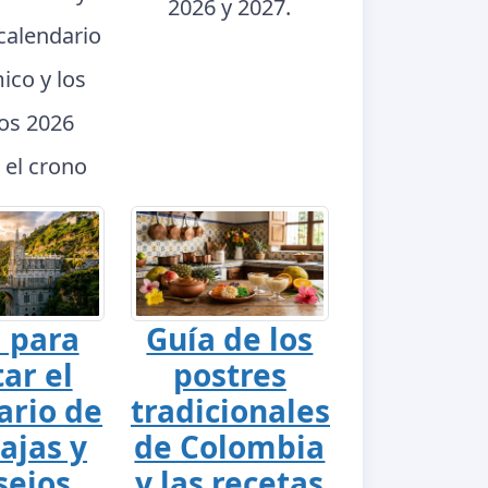
2026 y 2027.
calendario
ico y los
dos 2026
 el crono
 para
Guía de los
tar el
postres
ario de
tradicionales
ajas y
de Colombia
sejos
y las recetas