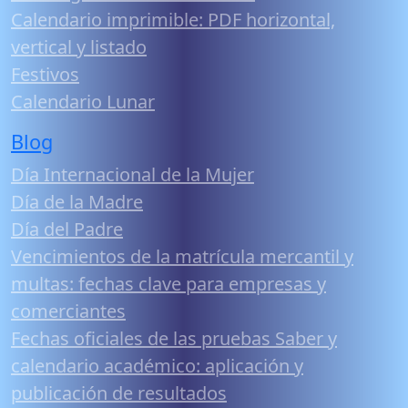
Calendario imprimible: PDF horizontal,
vertical y listado
Festivos
Calendario Lunar
Blog
Día Internacional de la Mujer
Día de la Madre
Día del Padre
Vencimientos de la matrícula mercantil y
multas: fechas clave para empresas y
comerciantes
Fechas oficiales de las pruebas Saber y
calendario académico: aplicación y
publicación de resultados