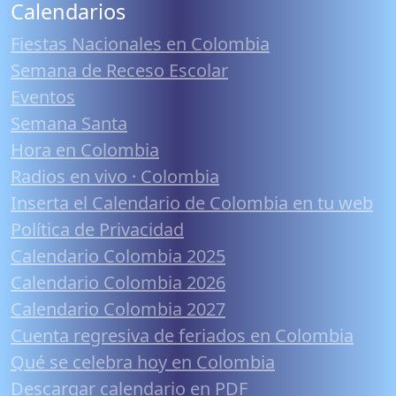
Calendarios
Fiestas Nacionales en Colombia
Semana de Receso Escolar
Eventos
Semana Santa
Hora en Colombia
Radios en vivo · Colombia
Inserta el Calendario de Colombia en tu web
Política de Privacidad
Calendario Colombia 2025
Calendario Colombia 2026
Calendario Colombia 2027
Cuenta regresiva de feriados en Colombia
Qué se celebra hoy en Colombia
Descargar calendario en PDF