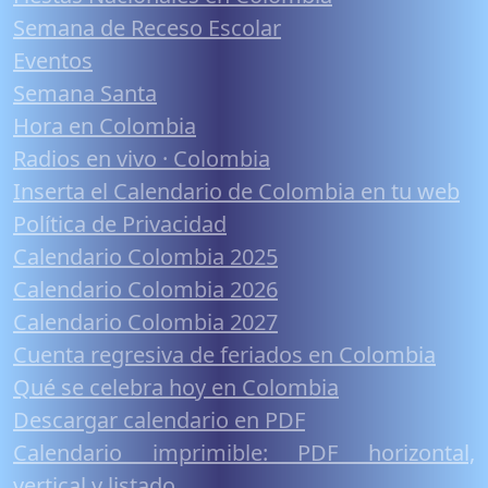
Semana de Receso Escolar
Eventos
Semana Santa
Hora en Colombia
Radios en vivo · Colombia
Inserta el Calendario de Colombia en tu web
Política de Privacidad
Calendario Colombia 2025
Calendario Colombia 2026
Calendario Colombia 2027
Cuenta regresiva de feriados en Colombia
Qué se celebra hoy en Colombia
Descargar calendario en PDF
Calendario imprimible: PDF horizontal,
vertical y listado