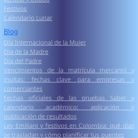
Festivos
Calendario Lunar
Blog
Día Internacional de la Mujer
Día de la Madre
Día del Padre
Vencimientos de la matrícula mercantil y
multas: fechas clave para empresas y
comerciantes
Fechas oficiales de las pruebas Saber y
calendario académico: aplicación y
publicación de resultados
Ley Emiliani y festivos en Colombia: qué días
se trasladan y cómo planificar tus puentes