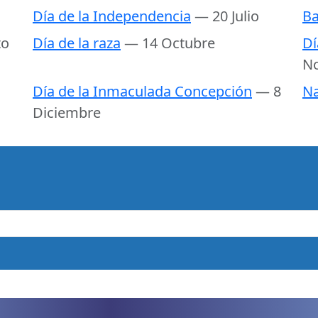
Día de la Independencia
— 20 Julio
Ba
to
Día de la raza
— 14 Octubre
Dí
N
Día de la Inmaculada Concepción
— 8
Na
Diciembre