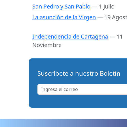
San Pedro y San Pablo
— 1 Julio
La asunción de la Virgen
— 19 Agos
Independencia de Cartagena
— 11
Noviembre
Suscribete a nuestro Boletín