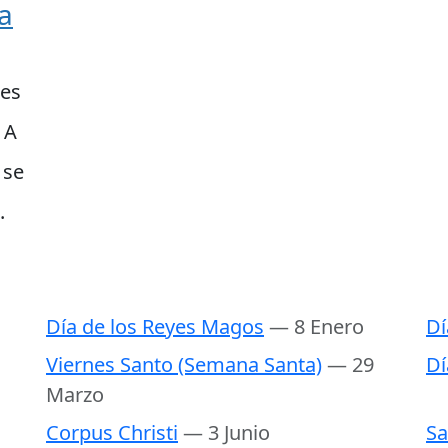
ía
 es
 A
 se
.
Día de los Reyes Magos
— 8 Enero
Dí
Viernes Santo (Semana Santa)
— 29
Dí
Marzo
Corpus Christi
— 3 Junio
Sa