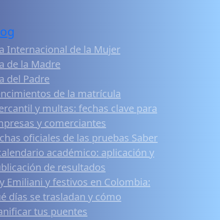
log
a Internacional de la Mujer
a de la Madre
a del Padre
ncimientos de la matrícula
rcantil y multas: fechas clave para
presas y comerciantes
chas oficiales de las pruebas Saber
calendario académico: aplicación y
blicación de resultados
y Emiliani y festivos en Colombia:
é días se trasladan y cómo
anificar tus puentes