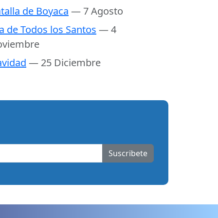
talla de Boyaca
— 7 Agosto
a de Todos los Santos
— 4
oviembre
vidad
— 25 Diciembre
Suscribete