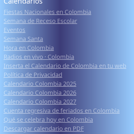
Calendarios
Fiestas Nacionales en Colombia
Semana de Receso Escolar
Eventos
Semana Santa
Hora en Colombia
Radios en vivo · Colombia
Inserta el Calendario de Colombia en tu web
Política de Privacidad
Calendario Colombia 2025
Calendario Colombia 2026
Calendario Colombia 2027
Cuenta regresiva de feriados en Colombia
Qué se celebra hoy en Colombia
Descargar calendario en PDF