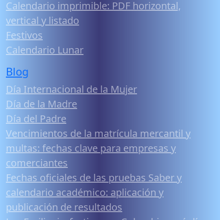
Calendario imprimible: PDF horizontal,
vertical y listado
Festivos
Calendario Lunar
Blog
Día Internacional de la Mujer
Día de la Madre
Día del Padre
Vencimientos de la matrícula mercantil y
multas: fechas clave para empresas y
comerciantes
Fechas oficiales de las pruebas Saber y
calendario académico: aplicación y
publicación de resultados