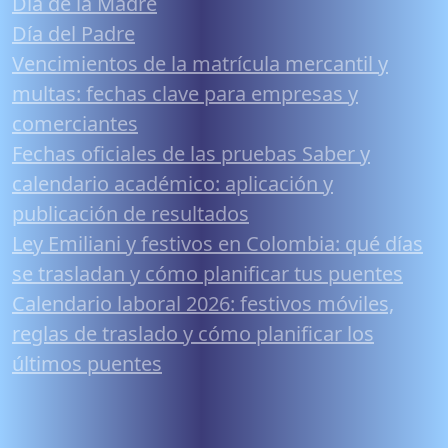
Día de la Madre
Día del Padre
Vencimientos de la matrícula mercantil y
multas: fechas clave para empresas y
comerciantes
Fechas oficiales de las pruebas Saber y
calendario académico: aplicación y
publicación de resultados
Ley Emiliani y festivos en Colombia: qué días
se trasladan y cómo planificar tus puentes
Calendario laboral 2026: festivos móviles,
reglas de traslado y cómo planificar los
últimos puentes