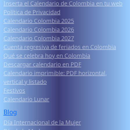
Inserta el Calendario de Colombia en tu web
Política de Privacidad
Calendario Colombia 2025
Calendario Colombia 2026
Calendario Colombia 2027
Cuenta regresiva de feriados en Colombia
Qué se celebra hoy en Colombia
Descargar calendario en PDF
Calendario imprimible: PDF horizontal,
vertical y listado
Festivos
Calendario Lunar
Blog
Día Internacional de la Mujer