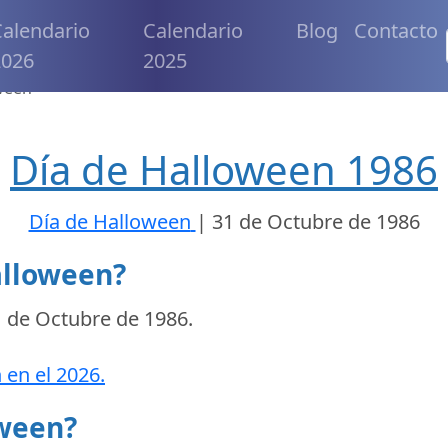
alendario
Calendario
Blog
Contacto
2026
2025
ween
Día de Halloween 1986
Día de Halloween
|
31 de Octubre de 1986
alloween?
 de Octubre de 1986
.
 en el 2026.
oween?