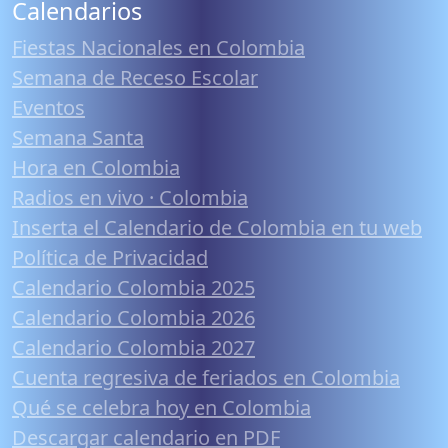
Calendarios
Fiestas Nacionales en Colombia
Semana de Receso Escolar
Eventos
Semana Santa
Hora en Colombia
Radios en vivo · Colombia
Inserta el Calendario de Colombia en tu web
Política de Privacidad
Calendario Colombia 2025
Calendario Colombia 2026
Calendario Colombia 2027
Cuenta regresiva de feriados en Colombia
Qué se celebra hoy en Colombia
Descargar calendario en PDF