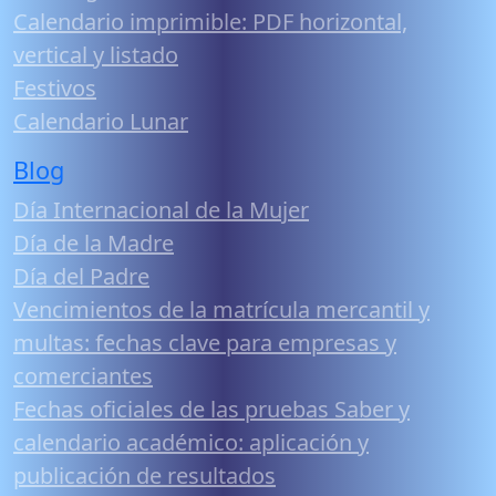
Calendario imprimible: PDF horizontal,
vertical y listado
Festivos
Calendario Lunar
Blog
Día Internacional de la Mujer
Día de la Madre
Día del Padre
Vencimientos de la matrícula mercantil y
multas: fechas clave para empresas y
comerciantes
Fechas oficiales de las pruebas Saber y
calendario académico: aplicación y
publicación de resultados