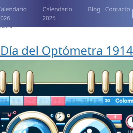
alendario
Calendario
Blog
Contacto
2026
2025
metra
Día del Optómetra 1914