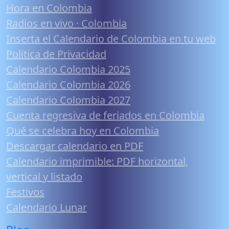
Hora en Colombia
Radios en vivo · Colombia
Inserta el Calendario de Colombia en tu web
Política de Privacidad
Calendario Colombia 2025
Calendario Colombia 2026
Calendario Colombia 2027
Cuenta regresiva de feriados en Colombia
Qué se celebra hoy en Colombia
Descargar calendario en PDF
Calendario imprimible: PDF horizontal,
vertical y listado
Festivos
Calendario Lunar