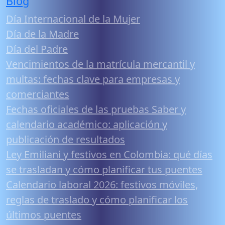
Blog
Día Internacional de la Mujer
Día de la Madre
Día del Padre
Vencimientos de la matrícula mercantil y
multas: fechas clave para empresas y
comerciantes
Fechas oficiales de las pruebas Saber y
calendario académico: aplicación y
publicación de resultados
Ley Emiliani y festivos en Colombia: qué días
se trasladan y cómo planificar tus puentes
Calendario laboral 2026: festivos móviles,
reglas de traslado y cómo planificar los
últimos puentes