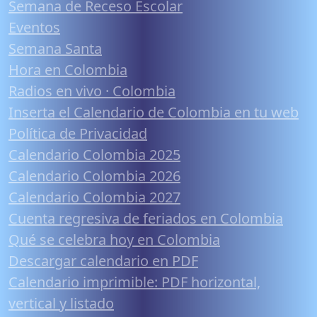
Semana de Receso Escolar
Eventos
Semana Santa
Hora en Colombia
Radios en vivo · Colombia
Inserta el Calendario de Colombia en tu web
Política de Privacidad
Calendario Colombia 2025
Calendario Colombia 2026
Calendario Colombia 2027
Cuenta regresiva de feriados en Colombia
Qué se celebra hoy en Colombia
Descargar calendario en PDF
Calendario imprimible: PDF horizontal,
vertical y listado