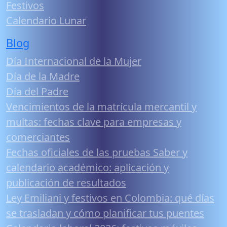
Festivos
Calendario Lunar
Blog
Día Internacional de la Mujer
Día de la Madre
Día del Padre
Vencimientos de la matrícula mercantil y
multas: fechas clave para empresas y
comerciantes
Fechas oficiales de las pruebas Saber y
calendario académico: aplicación y
publicación de resultados
Ley Emiliani y festivos en Colombia: qué días
se trasladan y cómo planificar tus puentes