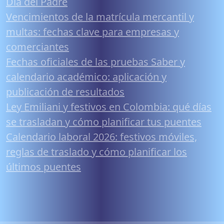
Día del Padre
Vencimientos de la matrícula mercantil y
multas: fechas clave para empresas y
comerciantes
Fechas oficiales de las pruebas Saber y
calendario académico: aplicación y
publicación de resultados
Ley Emiliani y festivos en Colombia: qué días
se trasladan y cómo planificar tus puentes
Calendario laboral 2026: festivos móviles,
reglas de traslado y cómo planificar los
últimos puentes