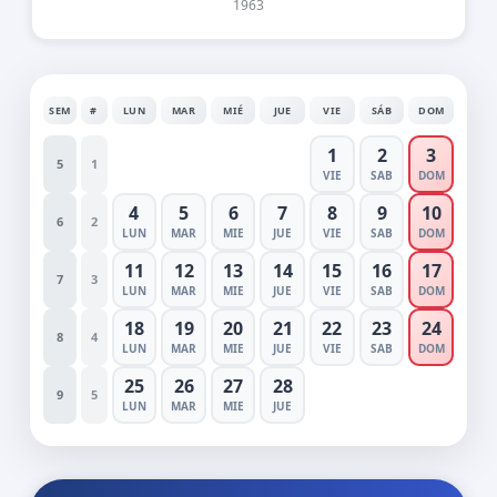
1963
SEM
#
LUN
MAR
MIÉ
JUE
VIE
SÁB
DOM
1
2
3
5
1
VIE
SAB
DOM
4
5
6
7
8
9
10
6
2
LUN
MAR
MIE
JUE
VIE
SAB
DOM
11
12
13
14
15
16
17
7
3
LUN
MAR
MIE
JUE
VIE
SAB
DOM
18
19
20
21
22
23
24
8
4
LUN
MAR
MIE
JUE
VIE
SAB
DOM
25
26
27
28
9
5
LUN
MAR
MIE
JUE