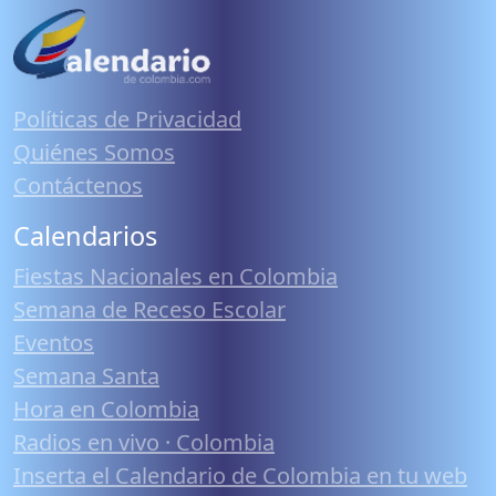
Políticas de Privacidad
Quiénes Somos
Contáctenos
Calendarios
Fiestas Nacionales en Colombia
Semana de Receso Escolar
Eventos
Semana Santa
Hora en Colombia
Radios en vivo · Colombia
Inserta el Calendario de Colombia en tu web