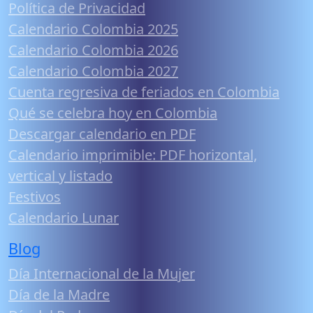
Política de Privacidad
Calendario Colombia 2025
Calendario Colombia 2026
Calendario Colombia 2027
Cuenta regresiva de feriados en Colombia
Qué se celebra hoy en Colombia
Descargar calendario en PDF
Calendario imprimible: PDF horizontal,
vertical y listado
Festivos
Calendario Lunar
Blog
Día Internacional de la Mujer
Día de la Madre