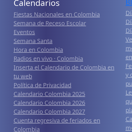
Calendarios
B
Dí
Fiestas Nacionales en Colombia
Dí
Semana de Receso Escolar
Dí
Eventos
Ve
Semana Santa
me
Hora en Colombia
em
Radios en vivo · Colombia
Fe
Inserta el Calendario de Colombia en
y 
tu web
pu
Política de Privacidad
Le
Calendario Colombia 2025
qu
Calendario Colombia 2026
pl
Calendario Colombia 2027
Ca
Cuenta regresiva de feriados en
mó
Colombia