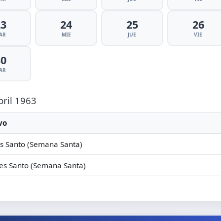
23
24
25
26
AR
MIE
JUE
VIE
30
AR
bril 1963
vo
s Santo (Semana Santa)
es Santo (Semana Santa)