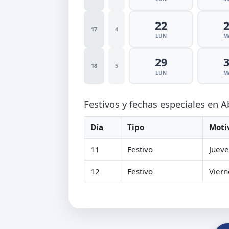
22
17
4
LUN
M
29
18
5
LUN
M
Festivos y fechas especiales en A
Día
Tipo
Moti
11
Festivo
Jueve
12
Festivo
Viern