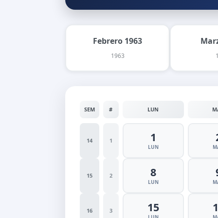
Febrero 1963
Marz
1963
SEM
#
LUN
M
1
14
1
LUN
M
8
15
2
LUN
M
15
16
3
LUN
M