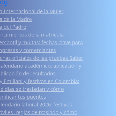
log
a Internacional de la Mujer
a de la Madre
a del Padre
ncimientos de la matrícula
rcantil y multas: fechas clave para
presas y comerciantes
chas oficiales de las pruebas Saber
calendario académico: aplicación y
blicación de resultados
y Emiliani y festivos en Colombia:
é días se trasladan y cómo
anificar tus puentes
lendario laboral 2026: festivos
viles, reglas de traslado y cómo