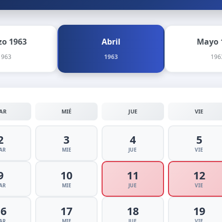
o 1963
Abril
Mayo 
1963
1963
196
AR
MIÉ
JUE
VIE
2
3
4
5
AR
MIE
JUE
VIE
9
10
11
12
AR
MIE
JUE
VIE
16
17
18
19
AR
MIE
JUE
VIE