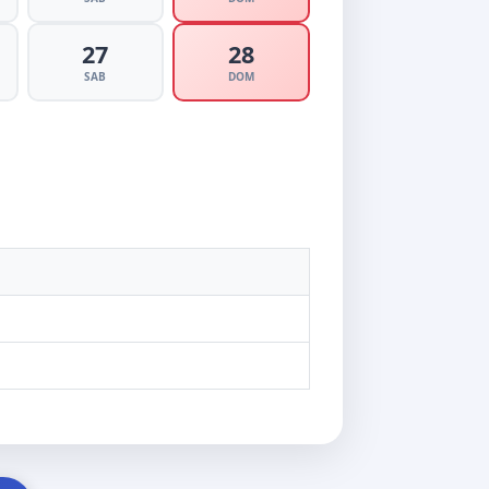
27
28
SAB
DOM