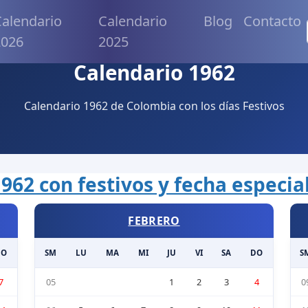
alendario
Calendario
Blog
Contacto
2026
2025
Calendario 1962
Calendario 1962 de Colombia con los días Festivos
962 con festivos y fecha especi
FEBRERO
DO
SM
LU
MA
MI
JU
VI
SA
DO
S
7
05
1
2
3
4
0