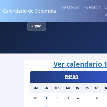
Festivos
Eventos
C
Calendario de Colombia
< 1961
Ver calendario 1
ENERO
SM
LU
MA
MI
JU
VI
SA
01
1
2
3
4
5
6