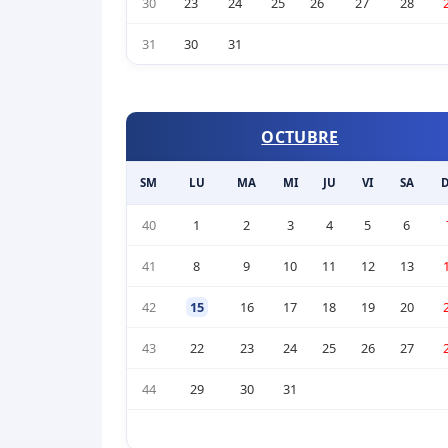
30
23
24
25
26
27
28
31
30
31
OCTUBRE
SM
LU
MA
MI
JU
VI
SA
40
1
2
3
4
5
6
41
8
9
10
11
12
13
42
15
16
17
18
19
20
43
22
23
24
25
26
27
44
29
30
31