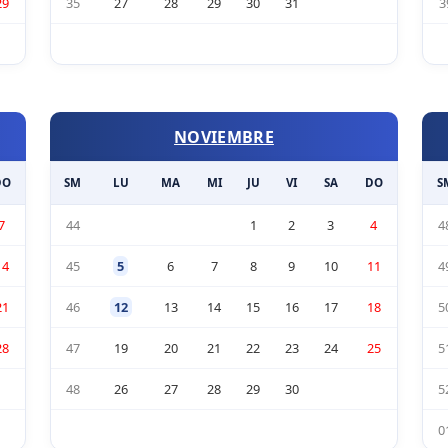
29
35
27
28
29
30
31
3
NOVIEMBRE
DO
SM
LU
MA
MI
JU
VI
SA
DO
S
7
44
1
2
3
4
4
14
45
5
6
7
8
9
10
11
4
21
46
12
13
14
15
16
17
18
5
28
47
19
20
21
22
23
24
25
5
48
26
27
28
29
30
5
0