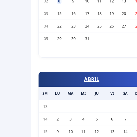
02
8
9
10
11
12
13
03
15
16
17
18
19
20
04
22
23
24
25
26
27
05
29
30
31
ABRIL
SM
LU
MA
MI
JU
VI
SA
13
14
2
3
4
5
6
7
15
9
10
11
12
13
14