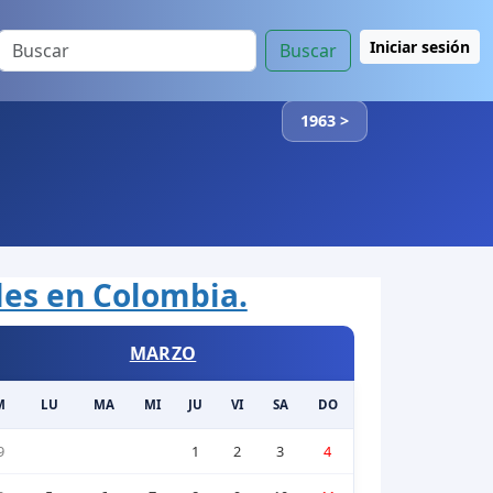
Iniciar sesión
Buscar
1963 >
ales en Colombia.
MARZO
M
LU
MA
MI
JU
VI
SA
DO
9
1
2
3
4