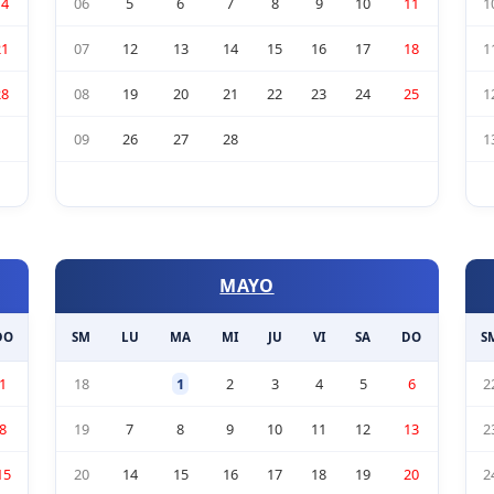
14
06
5
6
7
8
9
10
11
1
21
07
12
13
14
15
16
17
18
1
28
08
19
20
21
22
23
24
25
1
09
26
27
28
1
MAYO
DO
SM
LU
MA
MI
JU
VI
SA
DO
S
1
18
1
2
3
4
5
6
2
8
19
7
8
9
10
11
12
13
2
15
20
14
15
16
17
18
19
20
2