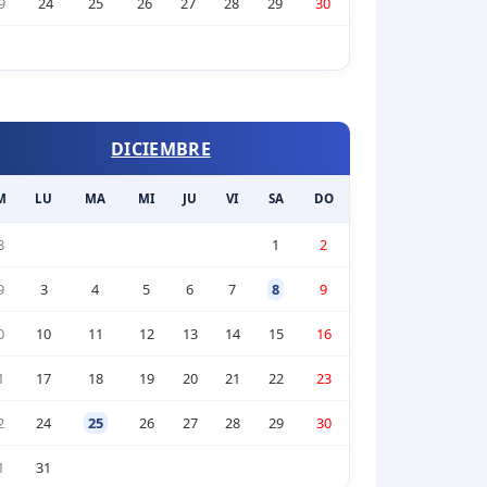
9
24
25
26
27
28
29
30
DICIEMBRE
M
LU
MA
MI
JU
VI
SA
DO
8
1
2
9
3
4
5
6
7
8
9
0
10
11
12
13
14
15
16
1
17
18
19
20
21
22
23
2
24
25
26
27
28
29
30
1
31