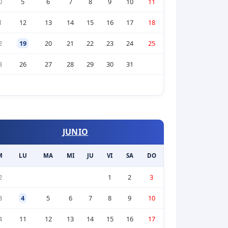
0
5
6
7
8
9
10
11
1
12
13
14
15
16
17
18
2
19
20
21
22
23
24
25
3
26
27
28
29
30
31
JUNIO
M
LU
MA
MI
JU
VI
SA
DO
2
1
2
3
3
4
5
6
7
8
9
10
4
11
12
13
14
15
16
17