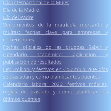
Día Internacional de la Mujer
Día de la Madre
Día del Padre
Vencimientos de la matrícula mercantil y
multas: fechas clave para empresas y
comerciantes
Fechas oficiales de las pruebas Saber y
calendario académico: aplicación y
publicación de resultados
Ley Emiliani y festivos en Colombia: qué días
se trasladan y cómo planificar tus puentes
Calendario laboral 2026: festivos móviles,
reglas de traslado y cómo planificar los
últimos puentes