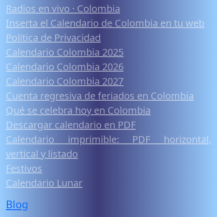
Radios en vivo · Colombia
Inserta el Calendario de Colombia en tu web
Política de Privacidad
Calendario Colombia 2025
Calendario Colombia 2026
Calendario Colombia 2027
Cuenta regresiva de feriados en Colombia
Qué se celebra hoy en Colombia
Descargar calendario en PDF
Calendario imprimible: PDF horizontal,
vertical y listado
Festivos
Calendario Lunar
Blog