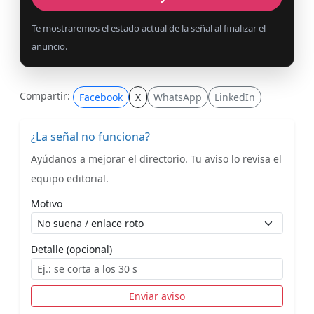
Te mostraremos el estado actual de la señal al finalizar el
anuncio.
Compartir:
Facebook
X
WhatsApp
LinkedIn
¿La señal no funciona?
Ayúdanos a mejorar el directorio. Tu aviso lo revisa el
equipo editorial.
Motivo
Detalle (opcional)
Enviar aviso