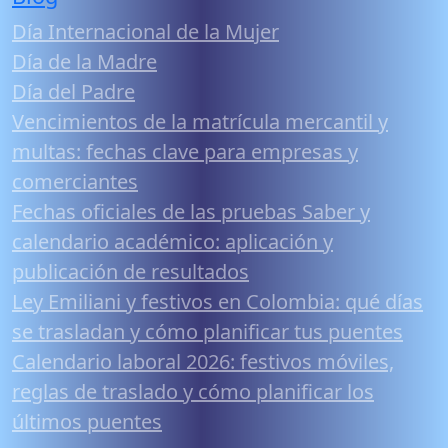
Día Internacional de la Mujer
Día de la Madre
Día del Padre
Vencimientos de la matrícula mercantil y
multas: fechas clave para empresas y
comerciantes
Fechas oficiales de las pruebas Saber y
calendario académico: aplicación y
publicación de resultados
Ley Emiliani y festivos en Colombia: qué días
se trasladan y cómo planificar tus puentes
Calendario laboral 2026: festivos móviles,
reglas de traslado y cómo planificar los
últimos puentes