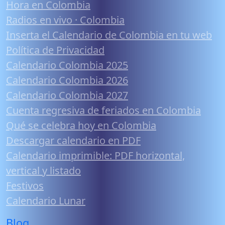
Hora en Colombia
Radios en vivo · Colombia
Inserta el Calendario de Colombia en tu web
Política de Privacidad
Calendario Colombia 2025
Calendario Colombia 2026
Calendario Colombia 2027
Cuenta regresiva de feriados en Colombia
Qué se celebra hoy en Colombia
Descargar calendario en PDF
Calendario imprimible: PDF horizontal,
vertical y listado
Festivos
Calendario Lunar
Blog