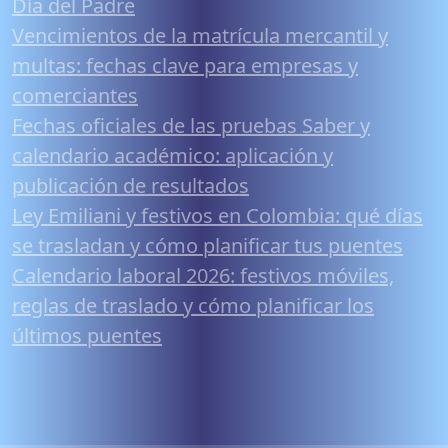
Día del Padre
Vencimientos de la matrícula mercantil y
multas: fechas clave para empresas y
comerciantes
Fechas oficiales de las pruebas Saber y
calendario académico: aplicación y
publicación de resultados
Ley Emiliani y festivos en Colombia: qué días
se trasladan y cómo planificar tus puentes
Calendario laboral 2026: festivos móviles,
reglas de traslado y cómo planificar los
últimos puentes