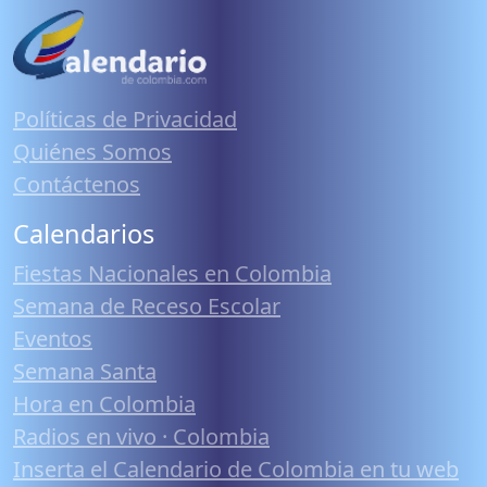
Políticas de Privacidad
Quiénes Somos
Contáctenos
Calendarios
Fiestas Nacionales en Colombia
Semana de Receso Escolar
Eventos
Semana Santa
Hora en Colombia
Radios en vivo · Colombia
Inserta el Calendario de Colombia en tu web