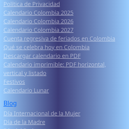
Política de Privacidad
Calendario Colombia 2025
Calendario Colombia 2026
Calendario Colombia 2027
Cuenta regresiva de feriados en Colombia
Qué se celebra hoy en Colombia
Descargar calendario en PDF
Calendario imprimible: PDF horizontal,
vertical y listado
Festivos
Calendario Lunar
Blog
Día Internacional de la Mujer
Día de la Madre