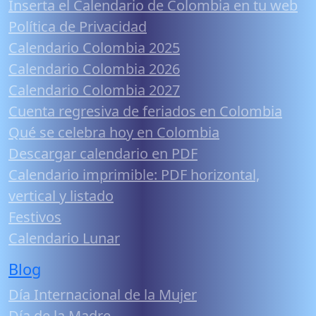
Inserta el Calendario de Colombia en tu web
Política de Privacidad
Calendario Colombia 2025
Calendario Colombia 2026
Calendario Colombia 2027
Cuenta regresiva de feriados en Colombia
Qué se celebra hoy en Colombia
Descargar calendario en PDF
Calendario imprimible: PDF horizontal,
vertical y listado
Festivos
Calendario Lunar
Blog
Día Internacional de la Mujer
Día de la Madre