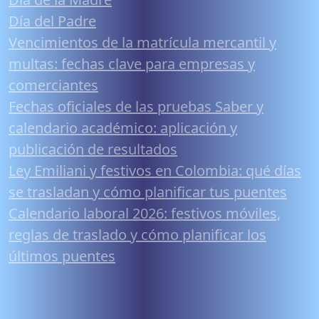
Día del Padre
Vencimientos de la matrícula mercantil y
multas: fechas clave para empresas y
comerciantes
Fechas oficiales de las pruebas Saber y
calendario académico: aplicación y
publicación de resultados
Ley Emiliani y festivos en Colombia: qué días
se trasladan y cómo planificar tus puentes
Calendario laboral 2026: festivos móviles,
reglas de traslado y cómo planificar los
últimos puentes