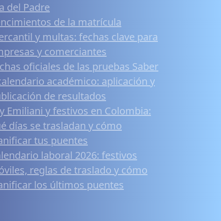
a del Padre
ncimientos de la matrícula
rcantil y multas: fechas clave para
presas y comerciantes
chas oficiales de las pruebas Saber
calendario académico: aplicación y
blicación de resultados
y Emiliani y festivos en Colombia:
é días se trasladan y cómo
anificar tus puentes
lendario laboral 2026: festivos
viles, reglas de traslado y cómo
anificar los últimos puentes