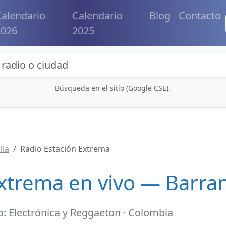
alendario
Calendario
Blog
Contacto
2026
2025
eda de radios y contenidos
Búsqueda en el sitio (Google CSE).
lla
Radio Estación Extrema
xtrema en vivo — Barran
: Electrónica y Reggaeton · Colombia