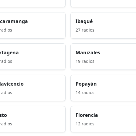
caramanga
Ibagué
radios
27 radios
rtagena
Manizales
radios
19 radios
llavicencio
Popayán
radios
14 radios
sto
Florencia
radios
12 radios