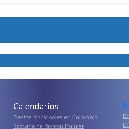
Calendarios
B
Dí
Fiestas Nacionales en Colombia
Dí
Semana de Receso Escolar