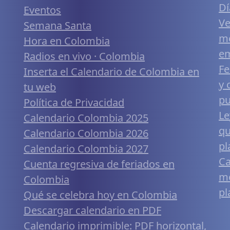
Dí
Eventos
Ve
Semana Santa
me
Hora en Colombia
em
Radios en vivo · Colombia
Fe
Inserta el Calendario de Colombia en
y 
tu web
pu
Política de Privacidad
Le
Calendario Colombia 2025
qu
Calendario Colombia 2026
pl
Calendario Colombia 2027
Ca
Cuenta regresiva de feriados en
mó
Colombia
pl
Qué se celebra hoy en Colombia
Descargar calendario en PDF
Calendario imprimible: PDF horizontal,