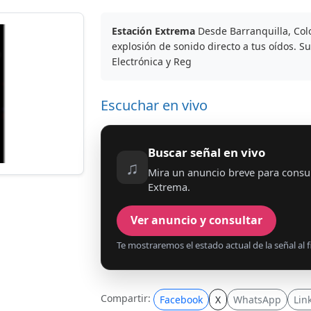
Estación Extrema
Desde Barranquilla, Col
explosión de sonido directo a tus oídos. S
Electrónica y Reg
Escuchar en vivo
Buscar señal en vivo
♫
Mira un anuncio breve para consul
Extrema.
Ver anuncio y consultar
Te mostraremos el estado actual de la señal al fi
Compartir:
Facebook
X
WhatsApp
Lin