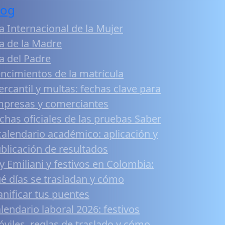
log
a Internacional de la Mujer
a de la Madre
a del Padre
ncimientos de la matrícula
rcantil y multas: fechas clave para
presas y comerciantes
chas oficiales de las pruebas Saber
calendario académico: aplicación y
blicación de resultados
y Emiliani y festivos en Colombia:
é días se trasladan y cómo
anificar tus puentes
lendario laboral 2026: festivos
viles, reglas de traslado y cómo