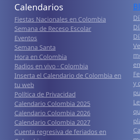
Calendarios
B
Dí
Fiestas Nacionales en Colombia
Dí
Semana de Receso Escolar
Dí
Eventos
Ve
Semana Santa
me
Hora en Colombia
em
Radios en vivo · Colombia
Fe
Inserta el Calendario de Colombia en
y 
tu web
pu
Política de Privacidad
Le
Calendario Colombia 2025
qu
Calendario Colombia 2026
pl
Calendario Colombia 2027
Ca
Cuenta regresiva de feriados en
mó