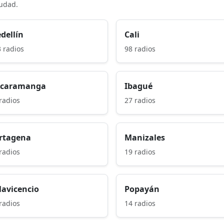
iudad.
dellín
Cali
 radios
98 radios
caramanga
Ibagué
radios
27 radios
rtagena
Manizales
radios
19 radios
llavicencio
Popayán
radios
14 radios