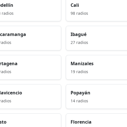
dellín
Cali
 radios
98 radios
caramanga
Ibagué
radios
27 radios
rtagena
Manizales
radios
19 radios
llavicencio
Popayán
radios
14 radios
sto
Florencia