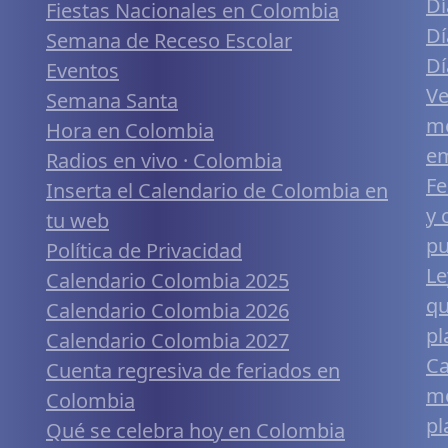
Dí
Fiestas Nacionales en Colombia
Dí
Semana de Receso Escolar
Dí
Eventos
Ve
Semana Santa
me
Hora en Colombia
em
Radios en vivo · Colombia
Fe
Inserta el Calendario de Colombia en
y 
tu web
pu
Política de Privacidad
Le
Calendario Colombia 2025
qu
Calendario Colombia 2026
pl
Calendario Colombia 2027
Ca
Cuenta regresiva de feriados en
mó
Colombia
pl
Qué se celebra hoy en Colombia