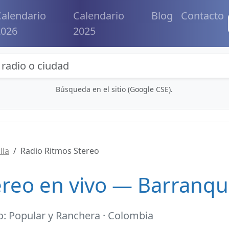
alendario
Calendario
Blog
Contacto
2026
2025
eda de radios y contenidos
Búsqueda en el sitio (Google CSE).
lla
Radio Ritmos Stereo
reo en vivo — Barranqui
o: Popular y Ranchera · Colombia