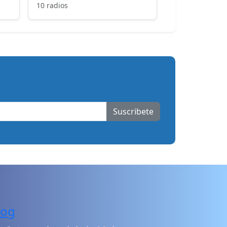
10 radios
Suscribete
log