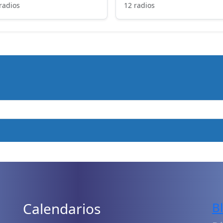
radios
12 radios
Calendarios
B