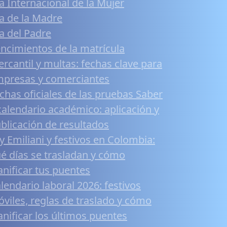
a Internacional de la Mujer
a de la Madre
a del Padre
ncimientos de la matrícula
rcantil y multas: fechas clave para
presas y comerciantes
chas oficiales de las pruebas Saber
calendario académico: aplicación y
blicación de resultados
y Emiliani y festivos en Colombia:
é días se trasladan y cómo
anificar tus puentes
lendario laboral 2026: festivos
viles, reglas de traslado y cómo
anificar los últimos puentes