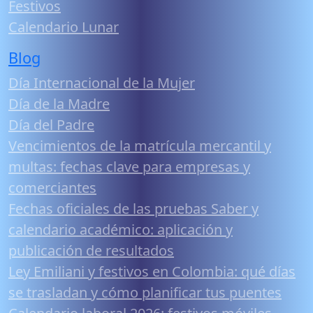
Festivos
Calendario Lunar
Blog
Día Internacional de la Mujer
Día de la Madre
Día del Padre
Vencimientos de la matrícula mercantil y
multas: fechas clave para empresas y
comerciantes
Fechas oficiales de las pruebas Saber y
calendario académico: aplicación y
publicación de resultados
Ley Emiliani y festivos en Colombia: qué días
se trasladan y cómo planificar tus puentes