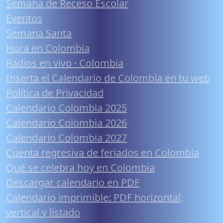
Semana de Receso Escolar
Eventos
Semana Santa
Hora en Colombia
Radios en vivo · Colombia
Inserta el Calendario de Colombia en tu web
Política de Privacidad
Calendario Colombia 2025
Calendario Colombia 2026
Calendario Colombia 2027
Cuenta regresiva de feriados en Colombia
Qué se celebra hoy en Colombia
Descargar calendario en PDF
Calendario imprimible: PDF horizontal,
vertical y listado