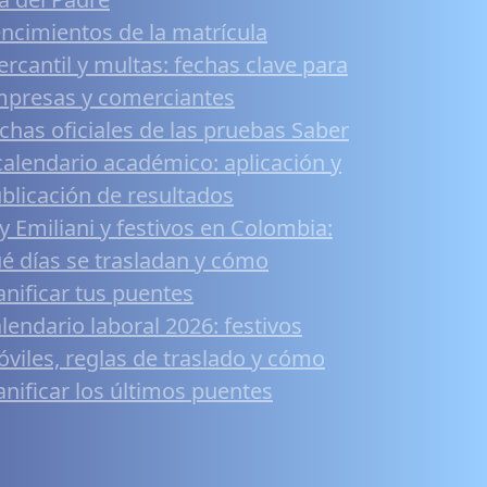
ncimientos de la matrícula
rcantil y multas: fechas clave para
presas y comerciantes
chas oficiales de las pruebas Saber
calendario académico: aplicación y
blicación de resultados
y Emiliani y festivos en Colombia:
é días se trasladan y cómo
anificar tus puentes
lendario laboral 2026: festivos
viles, reglas de traslado y cómo
anificar los últimos puentes