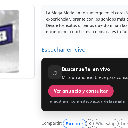
La Mega Medellín te sumerge en el corazó
experiencia vibrante con los sonidos más p
Desde los éxitos urbanos que dominan las 
encienden la noche, esta emisora es tu fu
Escuchar en vivo
Buscar señal en vivo
♫
Mira un anuncio breve para consu
Ver anuncio y consultar
Te mostraremos el estado actual de la señal al fi
Compartir:
Facebook
X
WhatsApp
Lin