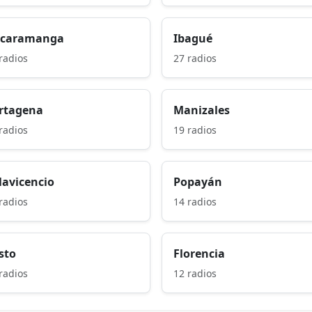
caramanga
Ibagué
radios
27 radios
rtagena
Manizales
radios
19 radios
llavicencio
Popayán
radios
14 radios
sto
Florencia
radios
12 radios