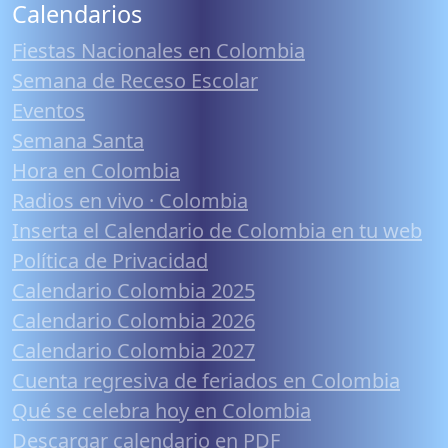
Calendarios
Fiestas Nacionales en Colombia
Semana de Receso Escolar
Eventos
Semana Santa
Hora en Colombia
Radios en vivo · Colombia
Inserta el Calendario de Colombia en tu web
Política de Privacidad
Calendario Colombia 2025
Calendario Colombia 2026
Calendario Colombia 2027
Cuenta regresiva de feriados en Colombia
Qué se celebra hoy en Colombia
Descargar calendario en PDF