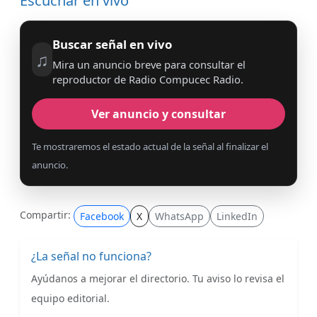
Escuchar en vivo
Buscar señal en vivo
♫
Mira un anuncio breve para consultar el
reproductor de Radio Compucec Radio.
Ver anuncio y consultar
Te mostraremos el estado actual de la señal al finalizar el
anuncio.
Compartir:
Facebook
X
WhatsApp
LinkedIn
¿La señal no funciona?
Ayúdanos a mejorar el directorio. Tu aviso lo revisa el
equipo editorial.