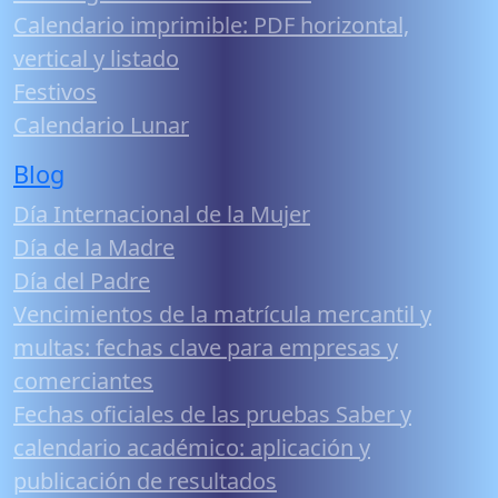
Calendario imprimible: PDF horizontal,
vertical y listado
Festivos
Calendario Lunar
Blog
Día Internacional de la Mujer
Día de la Madre
Día del Padre
Vencimientos de la matrícula mercantil y
multas: fechas clave para empresas y
comerciantes
Fechas oficiales de las pruebas Saber y
calendario académico: aplicación y
publicación de resultados