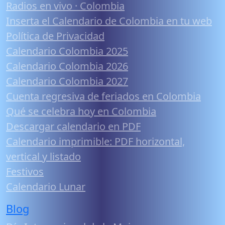
Radios en vivo · Colombia
Inserta el Calendario de Colombia en tu web
Política de Privacidad
Calendario Colombia 2025
Calendario Colombia 2026
Calendario Colombia 2027
Cuenta regresiva de feriados en Colombia
Qué se celebra hoy en Colombia
Descargar calendario en PDF
Calendario imprimible: PDF horizontal,
vertical y listado
Festivos
Calendario Lunar
Blog