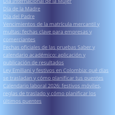
Día Internacional de la Mujer
Día de la Madre
Día del Padre
Vencimientos de la matrícula mercantil y
multas: fechas clave para empresas y
comerciantes
Fechas oficiales de las pruebas Saber y
calendario académico: aplicación y
publicación de resultados
Ley Emiliani y festivos en Colombia: qué días
se trasladan y cómo planificar tus puentes
Calendario laboral 2026: festivos móviles,
reglas de traslado y cómo planificar los
últimos puentes