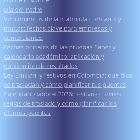
Día de la Madre
Día del Padre
Vencimientos de la matrícula mercantil y
multas: fechas clave para empresas y
comerciantes
Fechas oficiales de las pruebas Saber y
calendario académico: aplicación y
publicación de resultados
Ley Emiliani y festivos en Colombia: qué días
se trasladan y cómo planificar tus puentes
Calendario laboral 2026: festivos móviles,
reglas de traslado y cómo planificar los
últimos puentes