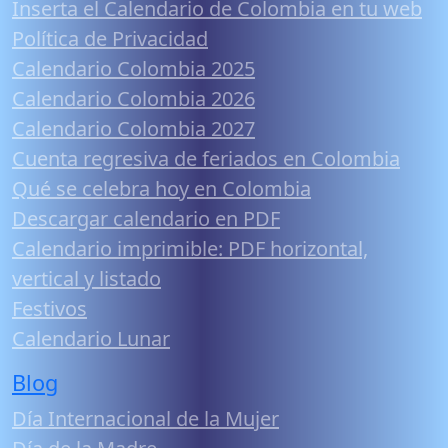
Inserta el Calendario de Colombia en tu web
Política de Privacidad
Calendario Colombia 2025
Calendario Colombia 2026
Calendario Colombia 2027
Cuenta regresiva de feriados en Colombia
Qué se celebra hoy en Colombia
Descargar calendario en PDF
Calendario imprimible: PDF horizontal,
vertical y listado
Festivos
Calendario Lunar
Blog
Día Internacional de la Mujer