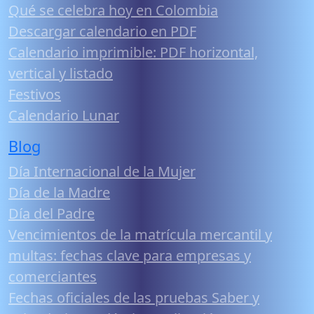
Qué se celebra hoy en Colombia
Descargar calendario en PDF
Calendario imprimible: PDF horizontal,
vertical y listado
Festivos
Calendario Lunar
Blog
Día Internacional de la Mujer
Día de la Madre
Día del Padre
Vencimientos de la matrícula mercantil y
multas: fechas clave para empresas y
comerciantes
Fechas oficiales de las pruebas Saber y