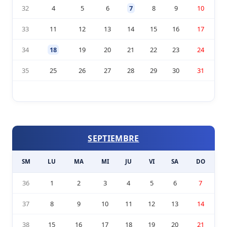
32
4
5
6
7
8
9
10
33
11
12
13
14
15
16
17
34
18
19
20
21
22
23
24
35
25
26
27
28
29
30
31
SEPTIEMBRE
SM
LU
MA
MI
JU
VI
SA
DO
36
1
2
3
4
5
6
7
37
8
9
10
11
12
13
14
38
15
16
17
18
19
20
21