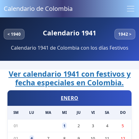
Calendario de Colombia
Calendario 1941
< 1940
1942 >
Calendario 1941 de Colombia con los días Festivos
Ver calendario 1941 con festivos y
fecha especiales en Colombia.
ENERO
SM
LU
MA
MI
JU
VI
SA
DO
01
1
2
3
4
5
02
6
7
8
9
10
11
12