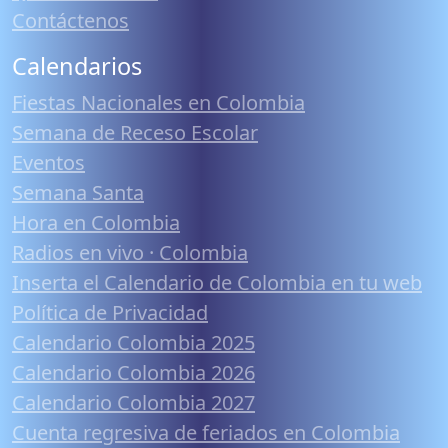
Contáctenos
Calendarios
Fiestas Nacionales en Colombia
Semana de Receso Escolar
Eventos
Semana Santa
Hora en Colombia
Radios en vivo · Colombia
Inserta el Calendario de Colombia en tu web
Política de Privacidad
Calendario Colombia 2025
Calendario Colombia 2026
Calendario Colombia 2027
Cuenta regresiva de feriados en Colombia