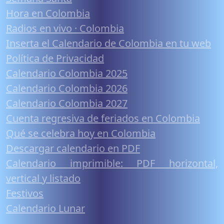
Hora en Colombia
Radios en vivo · Colombia
Inserta el Calendario de Colombia en tu web
Política de Privacidad
Calendario Colombia 2025
Calendario Colombia 2026
Calendario Colombia 2027
Cuenta regresiva de feriados en Colombia
Qué se celebra hoy en Colombia
Descargar calendario en PDF
Calendario imprimible: PDF horizontal,
vertical y listado
Festivos
Calendario Lunar