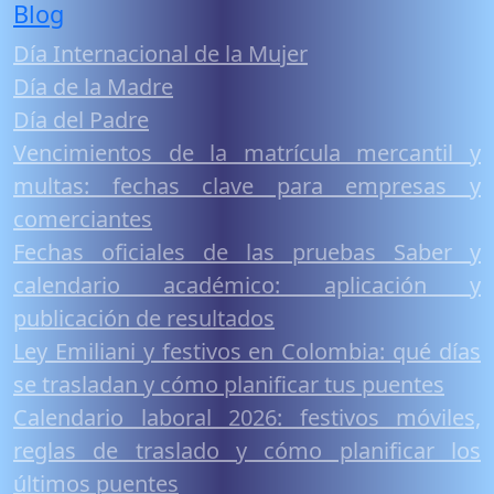
Blog
Día Internacional de la Mujer
Día de la Madre
Día del Padre
Vencimientos de la matrícula mercantil y
multas: fechas clave para empresas y
comerciantes
Fechas oficiales de las pruebas Saber y
calendario académico: aplicación y
publicación de resultados
Ley Emiliani y festivos en Colombia: qué días
se trasladan y cómo planificar tus puentes
Calendario laboral 2026: festivos móviles,
reglas de traslado y cómo planificar los
últimos puentes