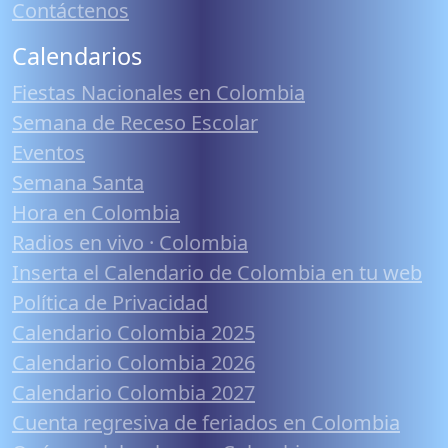
Contáctenos
Calendarios
Fiestas Nacionales en Colombia
Semana de Receso Escolar
Eventos
Semana Santa
Hora en Colombia
Radios en vivo · Colombia
Inserta el Calendario de Colombia en tu web
Política de Privacidad
Calendario Colombia 2025
Calendario Colombia 2026
Calendario Colombia 2027
Cuenta regresiva de feriados en Colombia