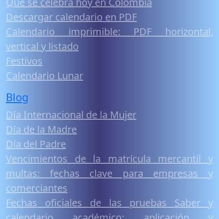
Qué se celebra hoy en Colombia
Descargar calendario en PDF
Calendario imprimible: PDF horizontal,
vertical y listado
Festivos
Calendario Lunar
Blog
Día Internacional de la Mujer
Día de la Madre
Día del Padre
Vencimientos de la matrícula mercantil y
multas: fechas clave para empresas y
comerciantes
Fechas oficiales de las pruebas Saber y
calendario académico: aplicación y