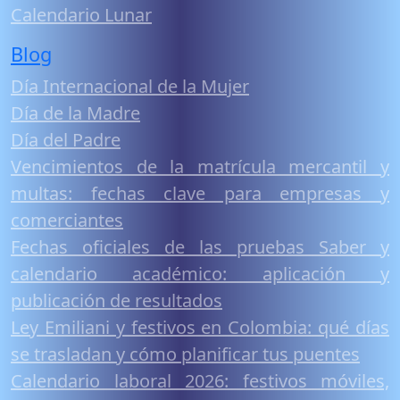
Calendario Lunar
Blog
Día Internacional de la Mujer
Día de la Madre
Día del Padre
Vencimientos de la matrícula mercantil y
multas: fechas clave para empresas y
comerciantes
Fechas oficiales de las pruebas Saber y
calendario académico: aplicación y
publicación de resultados
Ley Emiliani y festivos en Colombia: qué días
se trasladan y cómo planificar tus puentes
Calendario laboral 2026: festivos móviles,