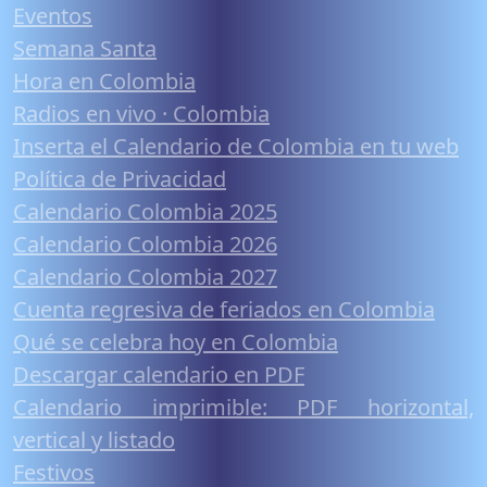
Eventos
Semana Santa
Hora en Colombia
Radios en vivo · Colombia
Inserta el Calendario de Colombia en tu web
Política de Privacidad
Calendario Colombia 2025
Calendario Colombia 2026
Calendario Colombia 2027
Cuenta regresiva de feriados en Colombia
Qué se celebra hoy en Colombia
Descargar calendario en PDF
Calendario imprimible: PDF horizontal,
vertical y listado
Festivos