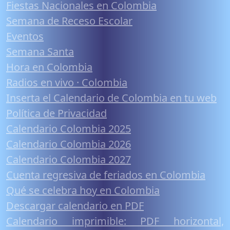
Fiestas Nacionales en Colombia
Semana de Receso Escolar
Eventos
Semana Santa
Hora en Colombia
Radios en vivo · Colombia
Inserta el Calendario de Colombia en tu web
Política de Privacidad
Calendario Colombia 2025
Calendario Colombia 2026
Calendario Colombia 2027
Cuenta regresiva de feriados en Colombia
Qué se celebra hoy en Colombia
Descargar calendario en PDF
Calendario imprimible: PDF horizontal,