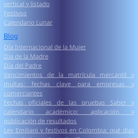
vertical y listado
Festivos
Calendario Lunar
Blog
Día Internacional de la Mujer
Día de la Madre
Día del Padre
Vencimientos de la matrícula mercantil y
multas: fechas clave para empresas y
comerciantes
Fechas oficiales de las pruebas Saber y
calendario académico: aplicación y
publicación de resultados
Ley Emiliani y festivos en Colombia: qué días