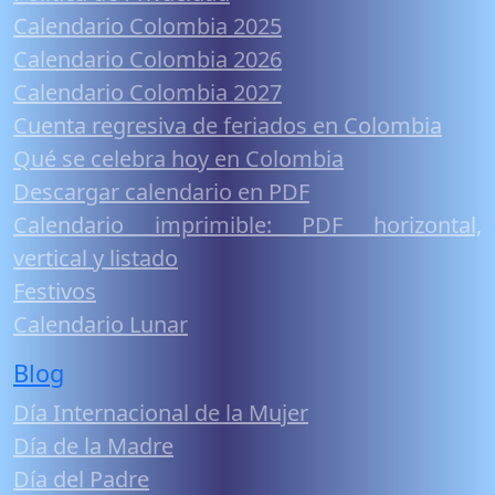
Calendario Colombia 2025
Calendario Colombia 2026
Calendario Colombia 2027
Cuenta regresiva de feriados en Colombia
Qué se celebra hoy en Colombia
Descargar calendario en PDF
Calendario imprimible: PDF horizontal,
vertical y listado
Festivos
Calendario Lunar
Blog
Día Internacional de la Mujer
Día de la Madre
Día del Padre