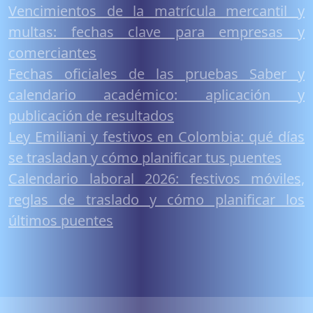
Vencimientos de la matrícula mercantil y
multas: fechas clave para empresas y
comerciantes
Fechas oficiales de las pruebas Saber y
calendario académico: aplicación y
publicación de resultados
Ley Emiliani y festivos en Colombia: qué días
se trasladan y cómo planificar tus puentes
Calendario laboral 2026: festivos móviles,
reglas de traslado y cómo planificar los
últimos puentes