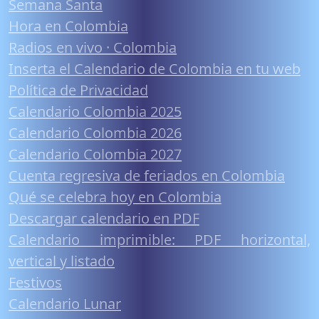
Semana Santa
Hora en Colombia
Radios en vivo · Colombia
Inserta el Calendario de Colombia en tu web
Política de Privacidad
Calendario Colombia 2025
Calendario Colombia 2026
Calendario Colombia 2027
Cuenta regresiva de feriados en Colombia
Qué se celebra hoy en Colombia
Descargar calendario en PDF
Calendario imprimible: PDF horizontal,
vertical y listado
Festivos
Calendario Lunar