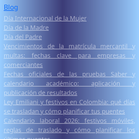
Blog
Día Internacional de la Mujer
Día de la Madre
Día del Padre
Vencimientos de la matrícula mercantil y
multas: fechas clave para empresas y
comerciantes
Fechas oficiales de las pruebas Saber y
calendario académico: aplicación y
publicación de resultados
Ley Emiliani y festivos en Colombia: qué días
se trasladan y cómo planificar tus puentes
Calendario laboral 2026: festivos móviles,
reglas de traslado y cómo planificar los