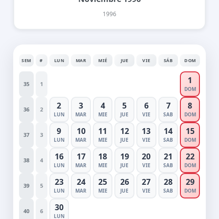
1996
SEM
#
LUN
MAR
MIÉ
JUE
VIE
SÁB
DOM
1
35
1
DOM
2
3
4
5
6
7
8
36
2
LUN
MAR
MIE
JUE
VIE
SAB
DOM
9
10
11
12
13
14
15
37
3
LUN
MAR
MIE
JUE
VIE
SAB
DOM
16
17
18
19
20
21
22
38
4
LUN
MAR
MIE
JUE
VIE
SAB
DOM
23
24
25
26
27
28
29
39
5
LUN
MAR
MIE
JUE
VIE
SAB
DOM
30
40
6
LUN