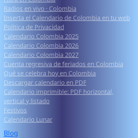
Radios en vivo · Colombia
Inserta el Calendario de Colombia en tu web
Política de Privacidad
Calendario Colombia 2025
Calendario Colombia 2026
Calendario Colombia 2027
Cuenta regresiva de feriados en Colombia
Qué se celebra hoy en Colombia
Descargar calendario en PDF
Calendario imprimible: PDF horizontal,
vertical y listado
Festivos
Calendario Lunar
Blog