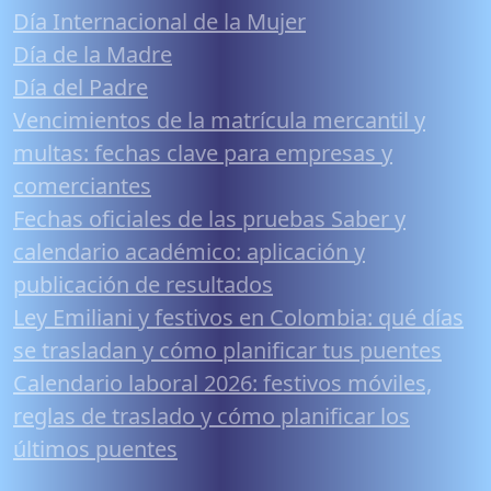
Día Internacional de la Mujer
Día de la Madre
Día del Padre
Vencimientos de la matrícula mercantil y
multas: fechas clave para empresas y
comerciantes
Fechas oficiales de las pruebas Saber y
calendario académico: aplicación y
publicación de resultados
Ley Emiliani y festivos en Colombia: qué días
se trasladan y cómo planificar tus puentes
Calendario laboral 2026: festivos móviles,
reglas de traslado y cómo planificar los
últimos puentes