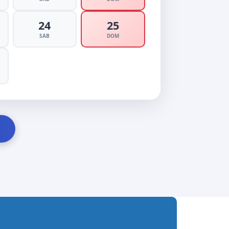
24
25
SAB
DOM