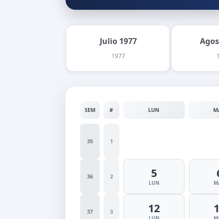
Julio 1977
Agos
1977
SEM
#
LUN
M
35
1
5
36
2
LUN
M
12
37
3
LUN
M