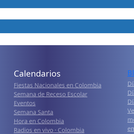
Calendarios
B
Dí
Fiestas Nacionales en Colombia
Dí
Semana de Receso Escolar
Dí
Eventos
Ve
Semana Santa
me
Hora en Colombia
em
Radios en vivo · Colombia