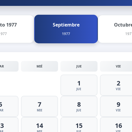
to 1977
Septiembre
Octubre
1977
1977
197
AR
MIÉ
JUE
VIE
1
2
JUE
VIE
6
7
8
9
AR
MIE
JUE
VIE
13
14
15
16
AR
MIE
JUE
VIE