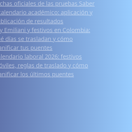
chas oficiales de las pruebas Saber
calendario académico: aplicación y
blicación de resultados
y Emiliani y festivos en Colombia:
é días se trasladan y cómo
anificar tus puentes
lendario laboral 2026: festivos
viles, reglas de traslado y cómo
anificar los últimos puentes