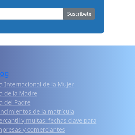
Suscribete
log
a Internacional de la Mujer
a de la Madre
a del Padre
ncimientos de la matrícula
rcantil y multas: fechas clave para
presas y comerciantes