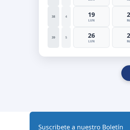
19
38
4
LUN
M
26
39
5
LUN
M
Suscribete a nuestro Boletín