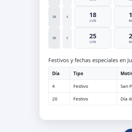
18
29
4
LUN
M
25
30
5
LUN
M
Festivos y fechas especiales en J
Día
Tipo
Moti
4
Festivo
San P
20
Festivo
Día d