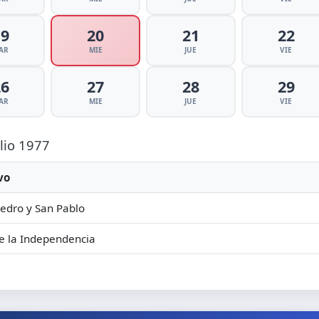
19
20
21
22
AR
MIE
JUE
VIE
26
27
28
29
AR
MIE
JUE
VIE
ulio 1977
vo
edro y San Pablo
e la Independencia