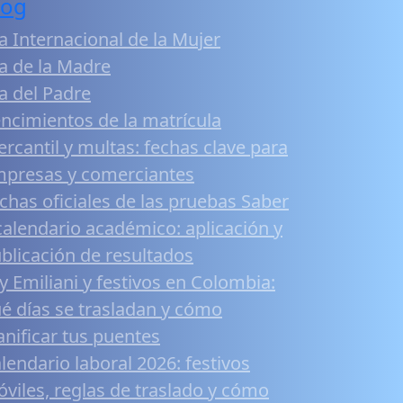
log
a Internacional de la Mujer
a de la Madre
a del Padre
ncimientos de la matrícula
rcantil y multas: fechas clave para
presas y comerciantes
chas oficiales de las pruebas Saber
calendario académico: aplicación y
blicación de resultados
y Emiliani y festivos en Colombia:
é días se trasladan y cómo
anificar tus puentes
lendario laboral 2026: festivos
viles, reglas de traslado y cómo