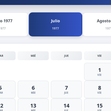
io 1977
Julio
Agosto
1977
1977
197
AR
MIÉ
JUE
VIE
1
VIE
5
6
7
8
AR
MIE
JUE
VIE
12
13
14
15
AR
MIE
JUE
VIE