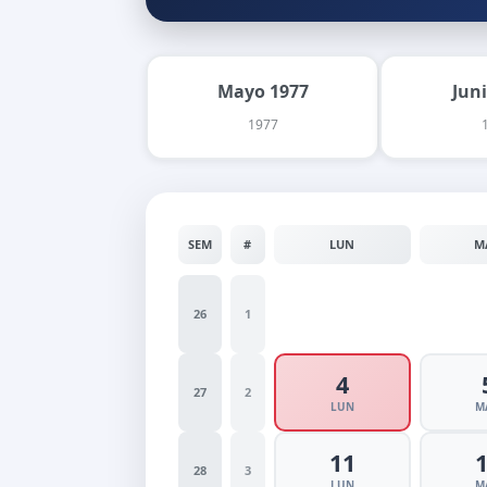
Mayo 1977
Jun
1977
SEM
#
LUN
M
26
1
4
27
2
LUN
M
11
28
3
LUN
M