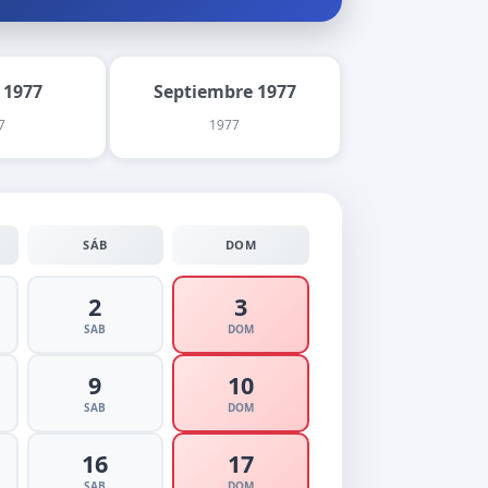
 1977
Septiembre 1977
7
1977
SÁB
DOM
2
3
SAB
DOM
9
10
SAB
DOM
16
17
SAB
DOM