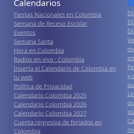
Calendarios
B
Dí
Fiestas Nacionales en Colombia
Dí
Semana de Receso Escolar
Dí
Eventos
Ve
Semana Santa
me
Hora en Colombia
em
Radios en vivo · Colombia
Fe
Inserta el Calendario de Colombia en
y 
tu web
pu
Política de Privacidad
Le
Calendario Colombia 2025
qu
Calendario Colombia 2026
pl
Calendario Colombia 2027
Ca
Cuenta regresiva de feriados en
mó
Colombia