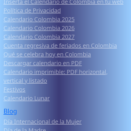
Inserta el Calendario de Colombia en tu web
Política de Privacidad
Calendario Colombia 2025
Calendario Colombia 2026
Calendario Colombia 2027
Cuenta regresiva de feriados en Colombia
Qué se celebra hoy en Colombia
Descargar calendario en PDF
Calendario imprimible: PDF horizontal,
vertical y listado
Festivos
Calendario Lunar
Blog
Día Internacional de la Mujer
Día de la Madre