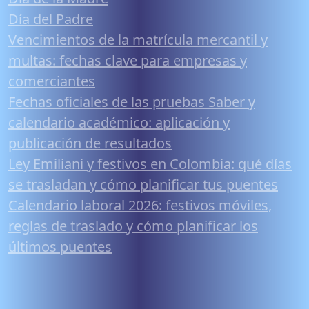
Día del Padre
Vencimientos de la matrícula mercantil y
multas: fechas clave para empresas y
comerciantes
Fechas oficiales de las pruebas Saber y
calendario académico: aplicación y
publicación de resultados
Ley Emiliani y festivos en Colombia: qué días
se trasladan y cómo planificar tus puentes
Calendario laboral 2026: festivos móviles,
reglas de traslado y cómo planificar los
últimos puentes