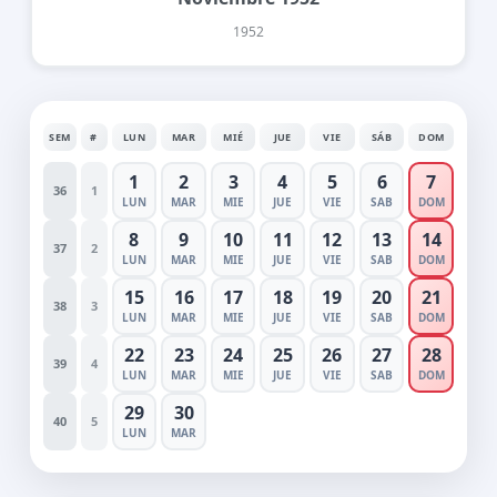
1952
SEM
#
LUN
MAR
MIÉ
JUE
VIE
SÁB
DOM
1
2
3
4
5
6
7
36
1
LUN
MAR
MIE
JUE
VIE
SAB
DOM
8
9
10
11
12
13
14
37
2
LUN
MAR
MIE
JUE
VIE
SAB
DOM
15
16
17
18
19
20
21
38
3
LUN
MAR
MIE
JUE
VIE
SAB
DOM
22
23
24
25
26
27
28
39
4
LUN
MAR
MIE
JUE
VIE
SAB
DOM
29
30
40
5
LUN
MAR