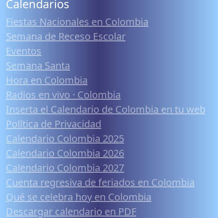
Calendarios
Fiestas Nacionales en Colombia
Semana de Receso Escolar
Eventos
Semana Santa
Hora en Colombia
Radios en vivo · Colombia
Inserta el Calendario de Colombia en tu web
Política de Privacidad
Calendario Colombia 2025
Calendario Colombia 2026
Calendario Colombia 2027
Cuenta regresiva de feriados en Colombia
Qué se celebra hoy en Colombia
Descargar calendario en PDF