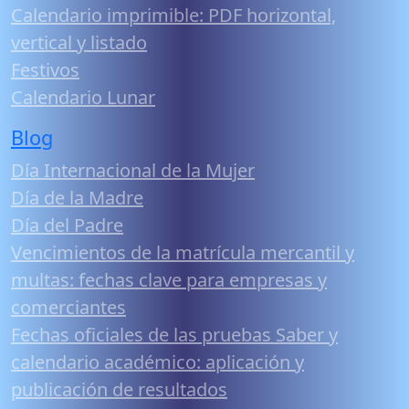
Calendario imprimible: PDF horizontal,
vertical y listado
Festivos
Calendario Lunar
Blog
Día Internacional de la Mujer
Día de la Madre
Día del Padre
Vencimientos de la matrícula mercantil y
multas: fechas clave para empresas y
comerciantes
Fechas oficiales de las pruebas Saber y
calendario académico: aplicación y
publicación de resultados