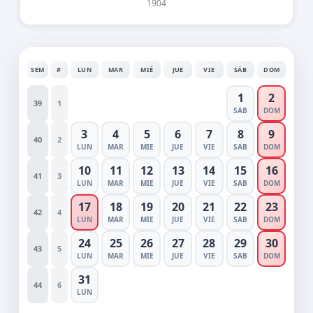
1904
SEM
#
LUN
MAR
MIÉ
JUE
VIE
SÁB
DOM
1
2
39
1
SAB
DOM
3
4
5
6
7
8
9
40
2
LUN
MAR
MIE
JUE
VIE
SAB
DOM
10
11
12
13
14
15
16
41
3
LUN
MAR
MIE
JUE
VIE
SAB
DOM
17
18
19
20
21
22
23
42
4
LUN
MAR
MIE
JUE
VIE
SAB
DOM
24
25
26
27
28
29
30
43
5
LUN
MAR
MIE
JUE
VIE
SAB
DOM
31
44
6
LUN