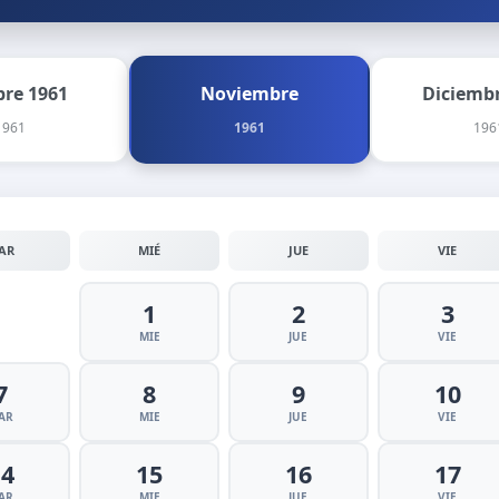
bre 1961
Noviembre
Diciembr
1961
1961
196
AR
MIÉ
JUE
VIE
1
2
3
MIE
JUE
VIE
7
8
9
10
AR
MIE
JUE
VIE
14
15
16
17
AR
MIE
JUE
VIE