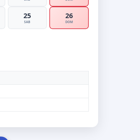
25
26
SAB
DOM