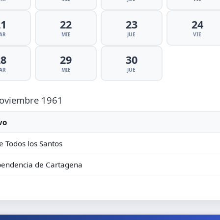
21
22
23
24
AR
MIE
JUE
VIE
28
29
30
AR
MIE
JUE
 Noviembre 1961
vo
e Todos los Santos
pendencia de Cartagena