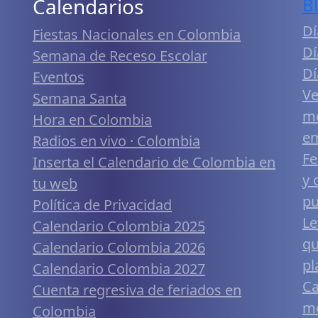
Calendarios
B
Dí
Fiestas Nacionales en Colombia
Dí
Semana de Receso Escolar
Dí
Eventos
Ve
Semana Santa
me
Hora en Colombia
em
Radios en vivo · Colombia
Fe
Inserta el Calendario de Colombia en
y 
tu web
pu
Política de Privacidad
Le
Calendario Colombia 2025
qu
Calendario Colombia 2026
pl
Calendario Colombia 2027
Ca
Cuenta regresiva de feriados en
mó
Colombia