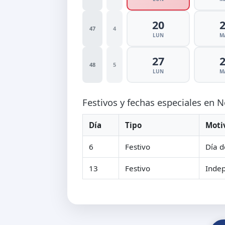
20
47
4
LUN
M
27
48
5
LUN
M
Festivos y fechas especiales en
Día
Tipo
Moti
6
Festivo
Día d
13
Festivo
Inde