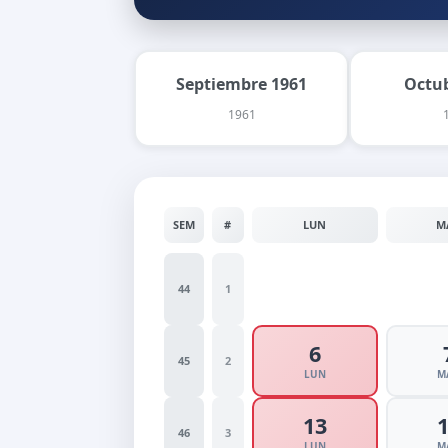
Septiembre 1961
Octu
1961
SEM
#
LUN
M
44
1
6
45
2
LUN
M
13
46
3
LUN
M