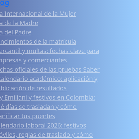
log
a Internacional de la Mujer
a de la Madre
a del Padre
ncimientos de la matrícula
rcantil y multas: fechas clave para
presas y comerciantes
chas oficiales de las pruebas Saber
calendario académico: aplicación y
blicación de resultados
y Emiliani y festivos en Colombia:
é días se trasladan y cómo
anificar tus puentes
lendario laboral 2026: festivos
viles, reglas de traslado y cómo