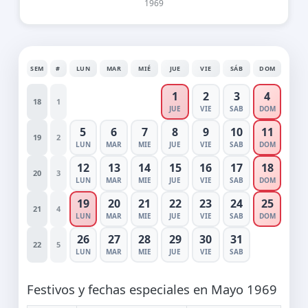
1969
SEM
#
LUN
MAR
MIÉ
JUE
VIE
SÁB
DOM
1
2
3
4
18
1
JUE
VIE
SAB
DOM
5
6
7
8
9
10
11
19
2
LUN
MAR
MIE
JUE
VIE
SAB
DOM
12
13
14
15
16
17
18
20
3
LUN
MAR
MIE
JUE
VIE
SAB
DOM
19
20
21
22
23
24
25
21
4
LUN
MAR
MIE
JUE
VIE
SAB
DOM
26
27
28
29
30
31
22
5
LUN
MAR
MIE
JUE
VIE
SAB
Festivos y fechas especiales en Mayo 1969