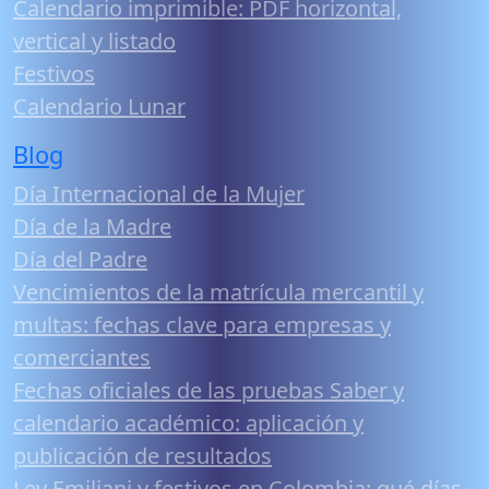
Calendario imprimible: PDF horizontal,
vertical y listado
Festivos
Calendario Lunar
Blog
Día Internacional de la Mujer
Día de la Madre
Día del Padre
Vencimientos de la matrícula mercantil y
multas: fechas clave para empresas y
comerciantes
Fechas oficiales de las pruebas Saber y
calendario académico: aplicación y
publicación de resultados
Ley Emiliani y festivos en Colombia: qué días