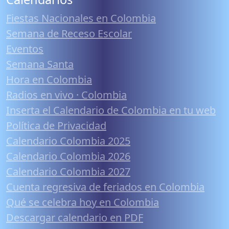
Fiestas Nacionales en Colombia
Semana de Receso Escolar
Eventos
Semana Santa
Hora en Colombia
Radios en vivo · Colombia
Inserta el Calendario de Colombia en tu web
Política de Privacidad
Calendario Colombia 2025
Calendario Colombia 2026
Calendario Colombia 2027
Cuenta regresiva de feriados en Colombia
Qué se celebra hoy en Colombia
Descargar calendario en PDF