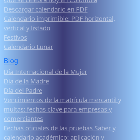
Descargar calendario en PDF
Calendario imprimible: PDF horizontal,
vertical y listado
Festivos
Calendario Lunar
Blog
Día Internacional de la Mujer
Día de la Madre
Día del Padre
Vencimientos de la matrícula mercantil y
multas: fechas clave para empresas y
comerciantes
Fechas oficiales de las pruebas Saber y
calendario académico: aplicación y