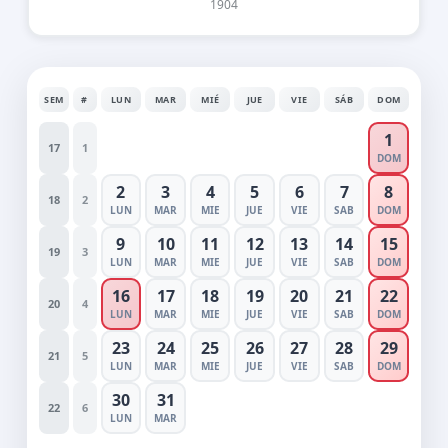
1904
SEM
#
LUN
MAR
MIÉ
JUE
VIE
SÁB
DOM
1
17
1
DOM
2
3
4
5
6
7
8
18
2
LUN
MAR
MIE
JUE
VIE
SAB
DOM
9
10
11
12
13
14
15
19
3
LUN
MAR
MIE
JUE
VIE
SAB
DOM
16
17
18
19
20
21
22
20
4
LUN
MAR
MIE
JUE
VIE
SAB
DOM
23
24
25
26
27
28
29
21
5
LUN
MAR
MIE
JUE
VIE
SAB
DOM
30
31
22
6
LUN
MAR