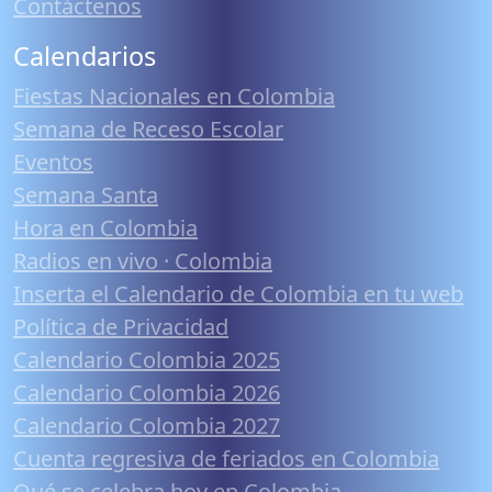
Contáctenos
Calendarios
Fiestas Nacionales en Colombia
Semana de Receso Escolar
Eventos
Semana Santa
Hora en Colombia
Radios en vivo · Colombia
Inserta el Calendario de Colombia en tu web
Política de Privacidad
Calendario Colombia 2025
Calendario Colombia 2026
Calendario Colombia 2027
Cuenta regresiva de feriados en Colombia
Qué se celebra hoy en Colombia