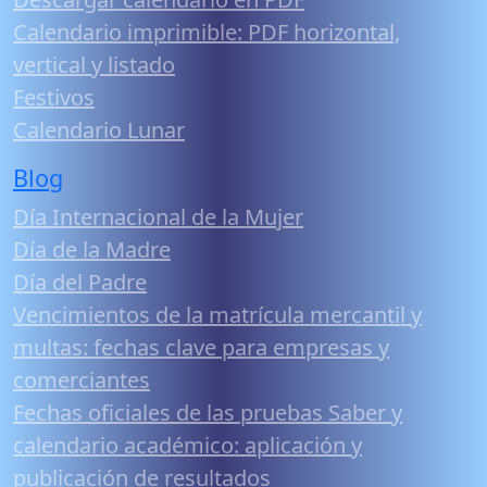
Calendario imprimible: PDF horizontal,
vertical y listado
Festivos
Calendario Lunar
Blog
Día Internacional de la Mujer
Día de la Madre
Día del Padre
Vencimientos de la matrícula mercantil y
multas: fechas clave para empresas y
comerciantes
Fechas oficiales de las pruebas Saber y
calendario académico: aplicación y
publicación de resultados