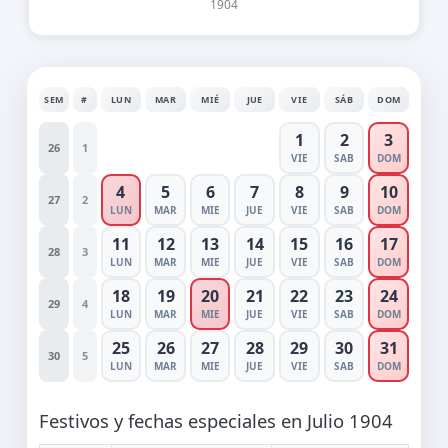
1904
SEM
#
LUN
MAR
MIÉ
JUE
VIE
SÁB
DOM
1
2
3
26
1
VIE
SAB
DOM
4
5
6
7
8
9
10
27
2
LUN
MAR
MIE
JUE
VIE
SAB
DOM
11
12
13
14
15
16
17
28
3
LUN
MAR
MIE
JUE
VIE
SAB
DOM
18
19
20
21
22
23
24
29
4
LUN
MAR
MIE
JUE
VIE
SAB
DOM
25
26
27
28
29
30
31
30
5
LUN
MAR
MIE
JUE
VIE
SAB
DOM
Festivos y fechas especiales en Julio 1904