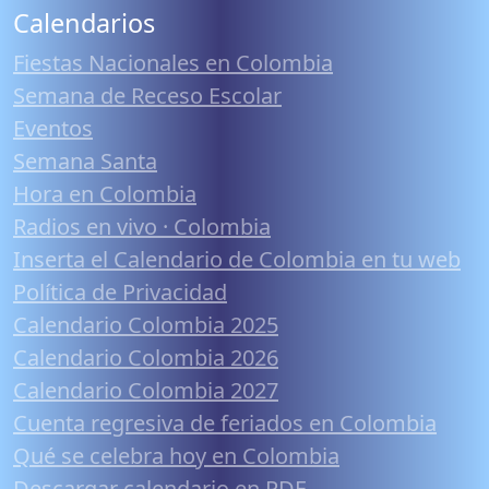
Calendarios
Fiestas Nacionales en Colombia
Semana de Receso Escolar
Eventos
Semana Santa
Hora en Colombia
Radios en vivo · Colombia
Inserta el Calendario de Colombia en tu web
Política de Privacidad
Calendario Colombia 2025
Calendario Colombia 2026
Calendario Colombia 2027
Cuenta regresiva de feriados en Colombia
Qué se celebra hoy en Colombia
Descargar calendario en PDF