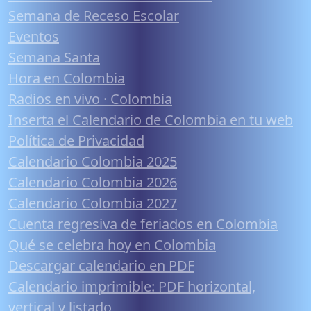
Semana de Receso Escolar
Eventos
Semana Santa
Hora en Colombia
Radios en vivo · Colombia
Inserta el Calendario de Colombia en tu web
Política de Privacidad
Calendario Colombia 2025
Calendario Colombia 2026
Calendario Colombia 2027
Cuenta regresiva de feriados en Colombia
Qué se celebra hoy en Colombia
Descargar calendario en PDF
Calendario imprimible: PDF horizontal,
vertical y listado