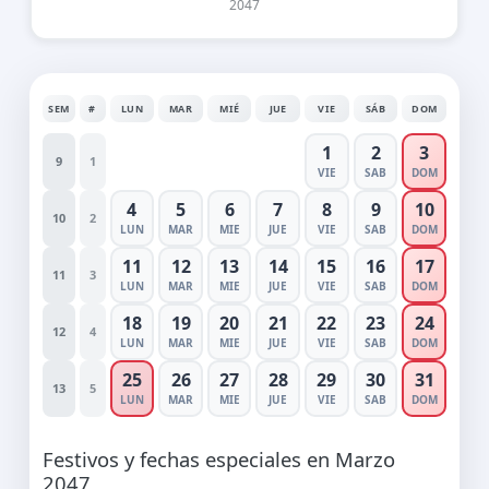
2047
SEM
#
LUN
MAR
MIÉ
JUE
VIE
SÁB
DOM
1
2
3
9
1
VIE
SAB
DOM
4
5
6
7
8
9
10
10
2
LUN
MAR
MIE
JUE
VIE
SAB
DOM
11
12
13
14
15
16
17
11
3
LUN
MAR
MIE
JUE
VIE
SAB
DOM
18
19
20
21
22
23
24
12
4
LUN
MAR
MIE
JUE
VIE
SAB
DOM
25
26
27
28
29
30
31
13
5
LUN
MAR
MIE
JUE
VIE
SAB
DOM
Festivos y fechas especiales en Marzo
2047