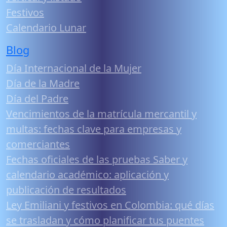
Festivos
Calendario Lunar
Blog
Día Internacional de la Mujer
Día de la Madre
Día del Padre
Vencimientos de la matrícula mercantil y
multas: fechas clave para empresas y
comerciantes
Fechas oficiales de las pruebas Saber y
calendario académico: aplicación y
publicación de resultados
Ley Emiliani y festivos en Colombia: qué días
se trasladan y cómo planificar tus puentes